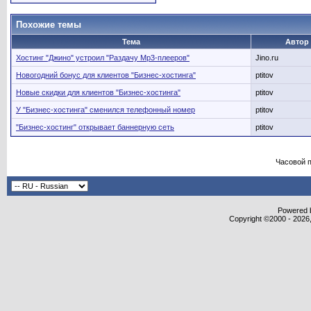
Похожие темы
Тема
Автор
Хостинг "Джино" устроил "Раздачу Mp3-плееров"
Jino.ru
Новогодний бонус для клиентов "Бизнес-хостинга"
ptitov
Новые скидки для клиентов "Бизнес-хостинга"
ptitov
У "Бизнес-хостинга" сменился телефонный номер
ptitov
"Бизнес-хостинг" открывает баннерную сеть
ptitov
Часовой 
Powered b
Copyright ©2000 - 2026,