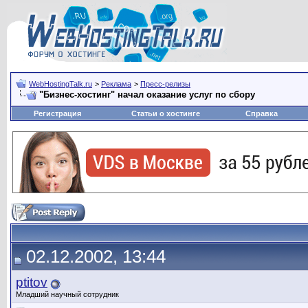
WebHostingTalk.ru
>
Реклама
>
Пресс-релизы
"Бизнес-хостинг" начал оказание услуг по сбору
Регистрация
Статьи о хостинге
Справка
02.12.2002, 13:44
ptitov
Младший научный сотрудник