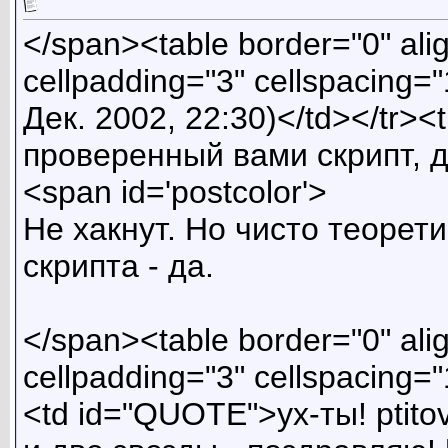
</span><table border="0" ali
cellpadding="3" cellspacing=
Дек. 2002, 22:30)</td></tr>
проверенный вами скрипт, 
<span id='postcolor'>
Не хакнут. Но чисто теорет
скрипта - да.
</span><table border="0" ali
cellpadding="3" cellspacing=
<td id="QUOTE">ух-ты! ptito