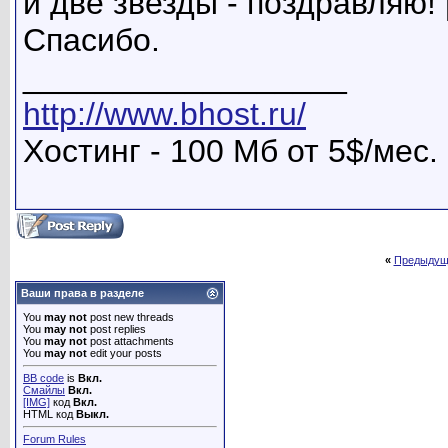
и две звезды - поздравляю!
Спасибо.
__________________
http://www.bhost.ru/
Хостинг - 100 Мб от 5$/мес.
«
Предыдущ
Ваши права в разделе
You
may not
post new threads
You
may not
post replies
You
may not
post attachments
You
may not
edit your posts
BB code
is
Вкл.
Смайлы
Вкл.
[IMG]
код
Вкл.
HTML код
Выкл.
Forum Rules