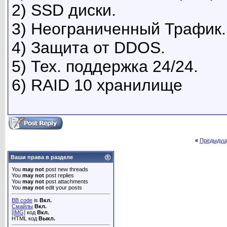
2) SSD диски.
3) Неограниченный Трафик.
4) Защита от DDOS.
5) Тех. поддержка 24/24.
6) RAID 10 хранилище
«
Предыдущ
Ваши права в разделе
You
may not
post new threads
You
may not
post replies
You
may not
post attachments
You
may not
edit your posts
BB code
is
Вкл.
Смайлы
Вкл.
[IMG]
код
Вкл.
HTML код
Выкл.