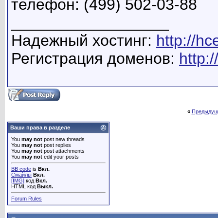
телефон: (499) 502-03-88
__________________
Надежный хостинг:
http://hc
Регистрация доменов:
http:/
«
Предыдущ
Ваши права в разделе
You
may not
post new threads
You
may not
post replies
You
may not
post attachments
You
may not
edit your posts
BB code
is
Вкл.
Смайлы
Вкл.
[IMG]
код
Вкл.
HTML код
Выкл.
Forum Rules