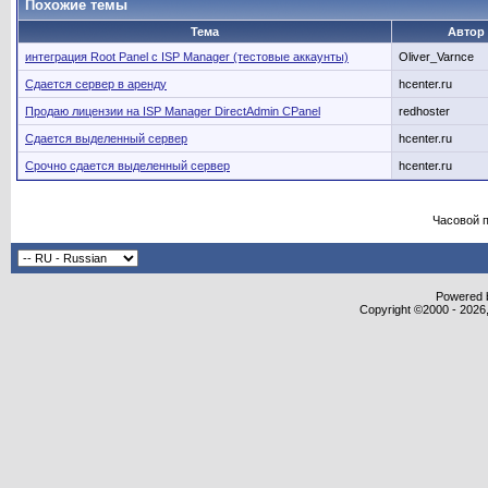
Похожие темы
Тема
Автор
интеграция Root Panel c ISP Manager (тестовые аккаунты)
Oliver_Varnce
Сдается сервер в аренду
hcenter.ru
Продаю лицензии на ISP Manager DirectAdmin CPanel
redhoster
Сдается выделенный сервер
hcenter.ru
Срочно сдается выделенный сервер
hcenter.ru
Часовой 
Powered b
Copyright ©2000 - 2026,