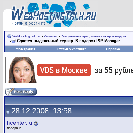
WebHostingTalk.ru
>
Реклама
>
Специальные предложения от провайдеров
Сдается выделенный сервер. В подарок ISP Manager
Регистрация
Статьи о хостинге
Справка
28.12.2008, 13:58
hcenter.ru
Лаборант