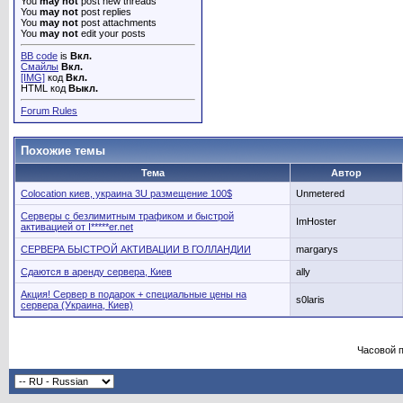
You
may not
post new threads
You
may not
post replies
You
may not
post attachments
You
may not
edit your posts
BB code
is
Вкл.
Смайлы
Вкл.
[IMG]
код
Вкл.
HTML код
Выкл.
Forum Rules
Похожие темы
Тема
Автор
Colocation киев, украина 3U размещение 100$
Unmetered
Серверы с безлимитным трафиком и быстрой
ImHoster
активацией от I*****er.net
СЕРВЕРА БЫСТРОЙ АКТИВАЦИИ В ГОЛЛАНДИИ
margarys
Сдаются в аренду сервера, Киев
ally
Акция! Сервер в подарок + специальные цены на
s0laris
сервера (Украина, Киев)
Часовой 