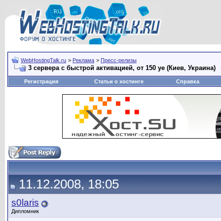
WebHostingTalk.ru
>
Реклама
>
Пресс-релизы
3 сервера с быстрой активацией, от 150 уе (Киев, Украина)
Регистрация
Статьи о хостинге
Справка
11.12.2008, 18:05
s0laris
Дипломник