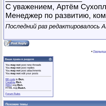
С уважением, Артём Сухоп
Менеджер по развитию, ко
Последний раз редактировалось Artp
«
Предыдущ
Ваши права в разделе
You
may not
post new threads
You
may not
post replies
You
may not
post attachments
You
may not
edit your posts
BB code
is
Вкл.
Смайлы
Вкл.
[IMG]
код
Вкл.
HTML код
Выкл.
Forum Rules
Похожие темы