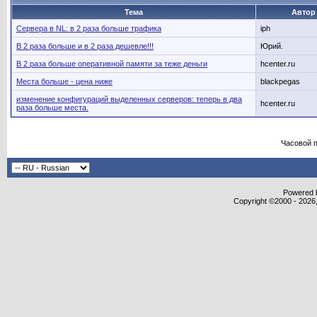
Тема
Автор
Сервера в NL: в 2 раза больше трафика
iph
В 2 раза больше и в 2 раза дешевле!!!
Юрий.
В 2 раза больше оперативной памяти за теже деньги
hcenter.ru
Места больше - цена ниже
blackpegas
изменение конфигураций выделенных серверов: теперь в два
hcenter.ru
раза больше места.
Часовой 
Powered b
Copyright ©2000 - 2026,