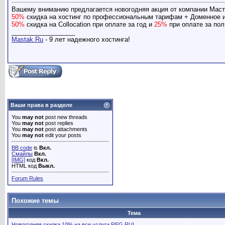
Вашему вниманию предлагается новогодняя акция от компании Маст
50%
скидка на хостинг по профессиональным тарифам + Доменное
50%
скидка на Collocation при оплате за год и
25%
при оплате за пол
__________________
Mastak.Ru
- 9 лет надежного хостинга!
Ваши права в разделе
You
may not
post new threads
You
may not
post replies
You
may not
post attachments
You
may not
edit your posts
BB code
is
Вкл.
Смайлы
Вкл.
[IMG]
код
Вкл.
HTML код
Выкл.
Forum Rules
Похожие темы
Тема
Новогодняя скидка 10% на все услуги REG.RU!