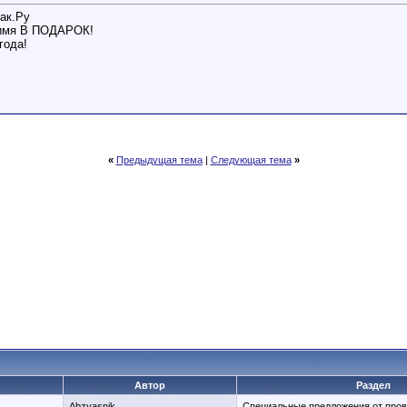
ак.Ру
 имя В ПОДАРОК!
года!
«
Предыдущая тема
|
Следующая тема
»
Автор
Раздел
Abzyasnik
Специальные предложения от про