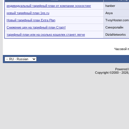
индивидуальный тарифный план от компании эскхостинг
hanber
новый тарифный план 1ps.ru
Asya
Новый тарифный план Extra Plan
TvoyHoster.com
Снижение цен на тарифный план Старт!
Синхролайн
тарифный план или на сколько кошелек станет легче
DizlaNetworks
Часовой 
Powered b
Copyright ©2000 - 2026,