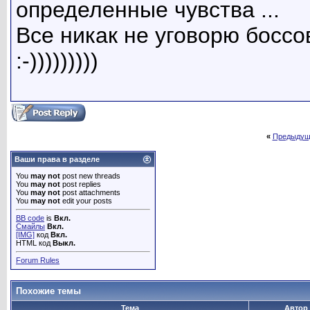
определенные чувства ...
Все никак не уговорю босс
:-)))))))))
«
Предыдущ
Ваши права в разделе
You
may not
post new threads
You
may not
post replies
You
may not
post attachments
You
may not
edit your posts
BB code
is
Вкл.
Смайлы
Вкл.
[IMG]
код
Вкл.
HTML код
Выкл.
Forum Rules
Похожие темы
Тема
Автор