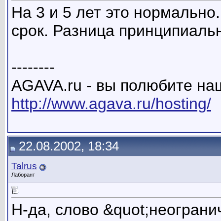
На 3 и 5 лет это нормально
срок. Разница принципиаль
--------
AGAVA.ru - вы полюбите наш
http://www.agava.ru/hosting/
22.08.2002, 18:34
Talrus
Лаборант
Н-да, слово &quot;неогран