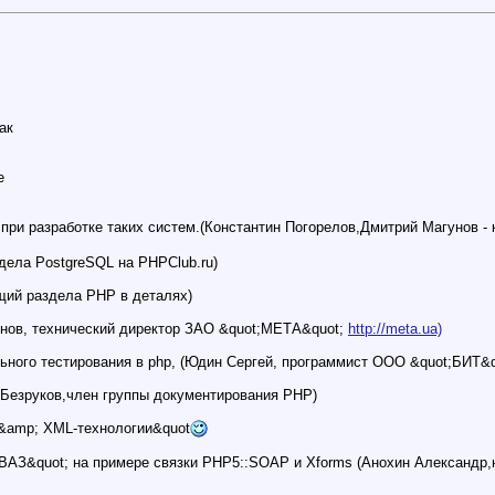
ак
е
при разработке таких систем.(Константин Погорелов,Дмитрий Магунов
здела PostgreSQL на PHPClub.ru)
щий раздела PHP в деталях)
инов, технический директор ЗАО &quot;МЕТА&quot;
http://meta.ua)
ного тестирования в php, (Юдин Сергей, программист ООО &quot;БИТ&qu
 Безруков,член группы документирования PHP)
&amp; XML-технологии&quot
АЗ&quot; на примере связки PHP5::SOAP и Xforms (Анохин Александр,