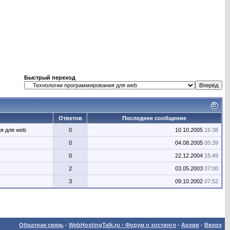
Быстрый переход
Ответов
Последнее сообщение
я для web
0
10.10.2005
15:38
0
04.08.2005
05:39
0
22.12.2004
15:49
2
03.05.2003
07:00
3
09.10.2002
07:52
Обратная связь
-
WebHostingTalk.ru - Форум о хостинге
-
Архив
-
Вверх