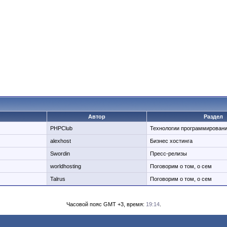
Автор
Раздел
PHPClub
Технологии программировани
alexhost
Бизнес хостинга
Swordin
Пресс-релизы
worldhosting
Поговорим о том, о сем
Talrus
Поговорим о том, о сем
Часовой пояс GMT +3, время:
19:14
.