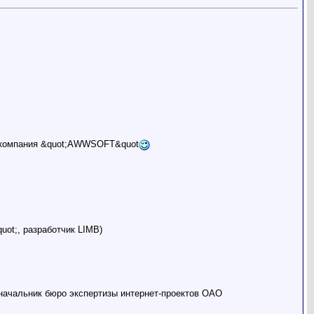
 - компания &quot;AWWSOFT&quot
ot;, разработчик LIMB)
начальник бюро экспертизы интернет-проектов ОАО