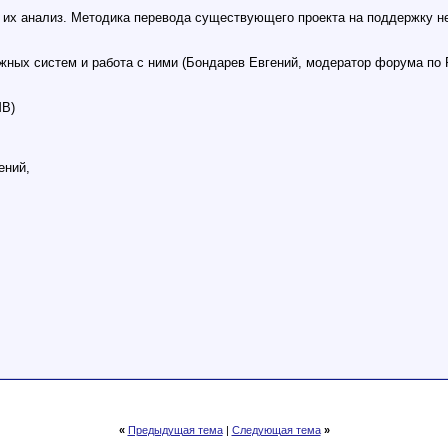
их анализ. Методика перевода существующего проекта на поддержку не
жных систем и работа с ними (Бондарев Евгений, модератор форума по 
MB)
ений,
«
Предыдущая тема
|
Следующая тема
»