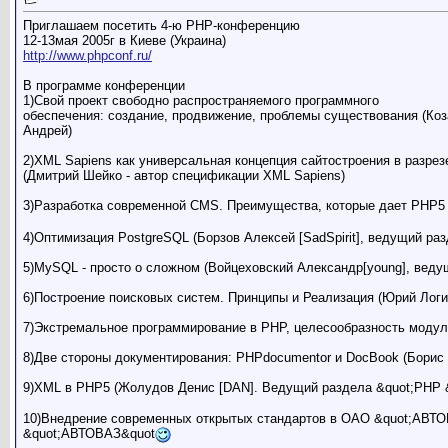
Приглашаем посетить 4-ю PHP-конференцию
12-13мая 2005г в Киеве (Украина)
http://www.phpconf.ru/
В программе конференции
1)Свой проект свободно распространяемого программного
обеспечения: создание, продвижение, проблемы существования (Коз
Андрей)
2)XML Sapiens как универсальная концепция сайтостроения в разрез
(Дмитрий Шейко - автор спецификации XML Sapiens)
3)Разработка современной CMS. Преимущества, которые дает PHP5 
4)Оптимизация PostgreSQL (Борзов Алексей [SadSpirit], ведущий ра
5)MySQL - просто о сложном (Войцеховский Александр[young], веду
6)Построение поисковых систем. Принципы и Реализация (Юрий Лог
7)Экстремальное программирование в PHP, целесообразность модуль
8)Две стороны документирования: PHPdocumentor и DocBook (Борис
9)XML в PHP5 (Жолудов Денис [DAN]. Ведущий раздела &quot;PHP 
10)Внедрение современных открытых стандартов в ОАО &quot;АВТОВ
&quot;АВТОВАЗ&quot