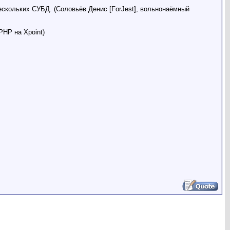
скольких СУБД. (Соловьёв Денис [ForJest], вольнонаёмный
PHP на Хpoint)