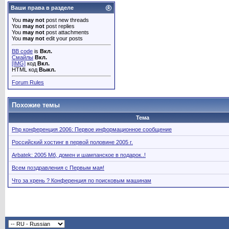
Ваши права в разделе
You
may not
post new threads
You
may not
post replies
You
may not
post attachments
You
may not
edit your posts
BB code
is
Вкл.
Смайлы
Вкл.
[IMG]
код
Вкл.
HTML код
Выкл.
Forum Rules
Похожие темы
Тема
Php конференция 2006: Первое информационное сообщение
Российский хостинг в первой половине 2005 г.
Arbatek: 2005 Мб, домен и шампанское в подарок..!
Всем поздравления с Первым мая!
Что за хрень ? Конференция по поисковым машинам