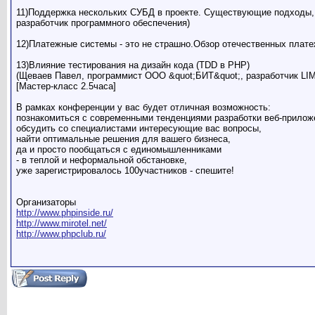
11)Поддержка нескольких СУБД в проекте. Существующие подходы, 
разработчик программного обеспечения)
12)Платежные системы - это не страшно.Обзор отечественных плате
13)Влияние тестирования на дизайн кода (TDD в PHP)
(Щеваев Павел, программист ООО &quot;БИТ&quot;, разработчик LI
[Мастер-класс 2.5часа]
В рамках конференции у вас будет отличная возможность:
познакомиться с современными тенденциями разработки веб-прилож
обсудить со специалистами интересующие вас вопросы,
найти оптимальные решения для вашего бизнеса,
да и просто пообщаться с единомышленниками
- в теплой и неформальной обстановке,
уже зарегистрировалось 100участников - спешите!
Организаторы
http://www.phpinside.ru/
http://www.mirotel.net/
http://www.phpclub.ru/