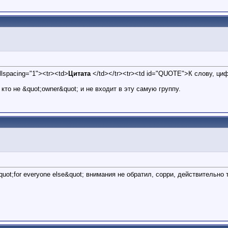
ellspacing="1"><tr><td>
Цитата
</td></tr><tr><td id="QUOTE">К слову, циф
, кто не &quot;owner&quot; и не входит в эту самую группу.
ot;for everyone else&quot; внимания не обратил, сорри, действительно т