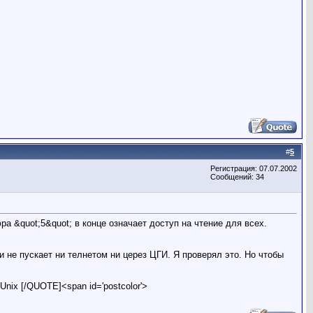
#
5
Регистрация: 07.07.2002
Сообщений: 34
ра &quot;5&quot; в конце означает доступ на чтение для всех.
х и не пускает ни телнетом ни церез ЦГИ. Я проверял это. Но чтобы
nix [/QUOTE]<span id='postcolor'>