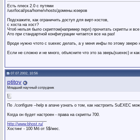
Есть плеск 2.0 с путями
/usr/local/psa/home/vhosts/домены.юзеров
Подскажите, как ограничить доступ для вирт-хостов,
с хоста на хост?
Чтоб нельзя было скриптом(например перл) прочитать скрипты и все
Ато при стандартной конфигурации читается все на раз!
Вроде нужно чтото с suexec делать, а у меня инфы по этому зверю н
Если не сложно и не много, объясните что это за зверь(suexec) и ка
07.07.2002, 10:56
ptitov
Младший научный сотрудник
По ./configure --help в апаче узнать о том, как настроить SuEXEC мо
Когда он будет настроен - права на скрипты 700.
__________________
http://www.bhost.ru/
Хостинг - 100 Мб от 5$/мес.