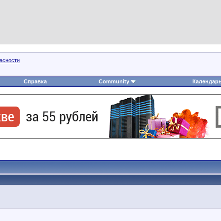
пасности
Справка
Community
Календар