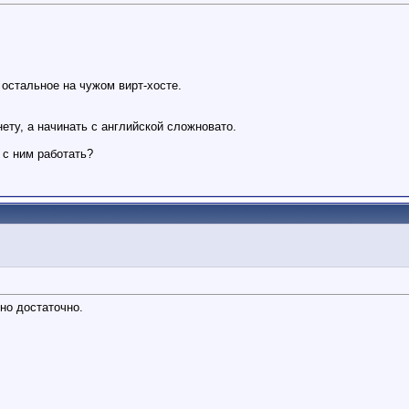
 остальное на чужом вирт-хосте.
ету, а начинать с английской сложновато.
к с ним работать?
жно достаточно.