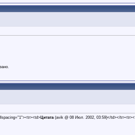
вано.
ellspacing="1"><tr><td>
Цитата
(avik @ 08 Июл. 2002, 03:59)</td></tr><tr