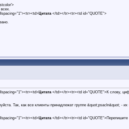
tcolor'>
 всех.
ellspacing="1"><tr><td>
Цитата
</td></tr><tr><td id="QUOTE">
вано.
ellspacing="1"><tr><td>
Цитата
</td></tr><tr><td id="QUOTE">К слову, циф
луйста. Так, как все клиенты принадлежат группе &quot;psacln&quot; - и
ellspacing="1"><tr><td>
Цитата
</td></tr><tr><td id="QUOTE">Перепишите U