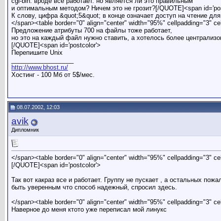
cgi-bin. вроде все работает. но является ли это правильным
и оптимальным методом? Ничем это не грозит?[/QUOTE]<span id='pos
К слову, цифра &quot;5&quot; в конце означает доступ на чтение для
</span><table border="0" align="center" width="95%" cellpadding="3" c
Предложение атрибуты 700 на файлы тоже работает,
но это на каждый файл нужно ставить, а хотелось более централизо
[/QUOTE]<span id='postcolor'>
Перепишите Unix
__________________
http://www.bhost.ru/
Хостинг - 100 Мб от 5$/мес.
08.07.2002, 12:03
avik
Дипломник
</span><table border="0" align="center" width="95%" cellpadding="3" c
[/QUOTE]<span id='postcolor'>
Так вот какраз все и работает. Группу не пускает , а остальных пожа
быть уверенным что способ надежный, спросил здесь.
</span><table border="0" align="center" width="95%" cellpadding="3" c
Наверное до меня ктото уже переписал мой линукс