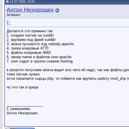
11.07.2002, 13:01
Антон Нехороших
Аспирант
Делается это примено так
1. кладем патчик на suiddir
2. врубаем под фрей suiddir
3. апача пускается под nobody:apache
4. папки юзеровые 4770
5. файлы юзеровые 4660
6. овнер папок и файлов user:apache
7. user сидит в группе скажем hosting
в резалте получаем апача видит все чего ей надо, так как файлы до
тоже патчик нужен.
если покапаете сырцы php, то поймете как врубить работу mod_php
ну это так в краце
__________________
С уважением,
Антон Нехороших.