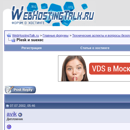
WebHostingTalk.ru
>
Главные форумы
>
Технические аспекты и вопросы безо
Plesk и suexec
Регистрация
Статьи о хостинге
07.07.2002, 05:46
avik
Дипломник