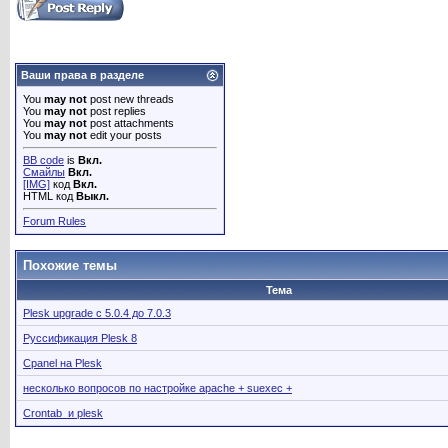
Ваши права в разделе
You
may not
post new threads
You
may not
post replies
You
may not
post attachments
You
may not
edit your posts
BB code
is
Вкл.
Смайлы
Вкл.
[IMG]
код
Вкл.
HTML код
Выкл.
Forum Rules
Похожие темы
Тема
Plesk upgrade с 5.0.4 до 7.0.3
Руссификация Plesk 8
Cpanel на Plesk
несколько вопросов по настройке apache + suexec +
Crontab и plesk