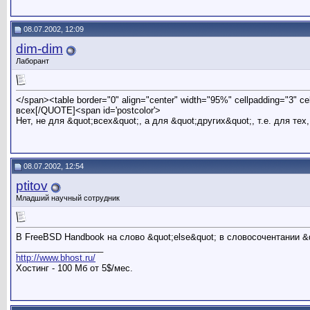
08.07.2002, 12:09
dim-dim
Лаборант
</span><table border="0" align="center" width="95%" cellpadding="3" c
всех[/QUOTE]<span id='postcolor'>
Нет, не для &quot;всех&quot;, а для &quot;других&quot;, т.е. для тех
08.07.2002, 12:54
ptitov
Младший научный сотрудник
В FreeBSD Handbook на слово &quot;else&quot; в словосочентании &qu
__________________
http://www.bhost.ru/
Хостинг - 100 Мб от 5$/мес.