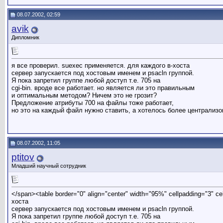
08.07.2002, 02:59
avik
Дипломник
я все проверил. suexec применяется. для каждого в-хоста
сервер запускается под хостовым именем и psacln группой.
Я пока запретил группе любой доступ т.е. 705 на
cgi-bin. вроде все работает. но является ли это правильным
и оптимальным методом? Ничем это не грозит?
Предложение атрибуты 700 на файлы тоже работает,
но это на каждый файл нужно ставить, а хотелось более централизо
08.07.2002, 11:05
ptitov
Младший научный сотрудник
</span><table border="0" align="center" width="95%" cellpadding="3" c
хоста
сервер запускается под хостовым именем и psacln группой.
Я пока запретил группе любой доступ т.е. 705 на