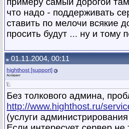
примеру самый дорогой там
что надо - поддерживать се
ставить по мелочи всякие 
просить будут ... ну и тому
01.11.2004, 00:11
highthost [support]
Аспирант
Без толкового админа, проб
http://www.highthost.ru/ser
(услуги администрирования
Если интересует сервер не 