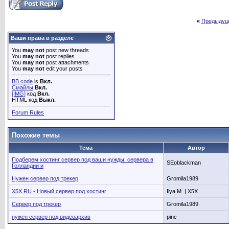
«
Предыдущ
Ваши права в разделе
You
may not
post new threads
You
may not
post replies
You
may not
post attachments
You
may not
edit your posts
BB code
is
Вкл.
Смайлы
Вкл.
[IMG]
код
Вкл.
HTML код
Выкл.
Forum Rules
Похожие темы
Тема
Автор
Подберем хостинг сервер под ваши нужды. сервера в
SEoblackman
Голландии и
Нужен сервер под трекер
Gromila1989
X5X.RU - Новый сервер под хостинг
Ilya M. | X5X
Сервер под трекер
Gromila1989
нужен сервер под видеоархив
pinc