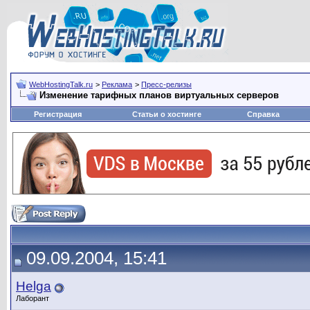
WebHostingTalk.ru
>
Реклама
>
Пресс-релизы
Изменение тарифных планов виртуальных серверов
Регистрация
Статьи о хостинге
Справка
09.09.2004, 15:41
Helga
Лаборант