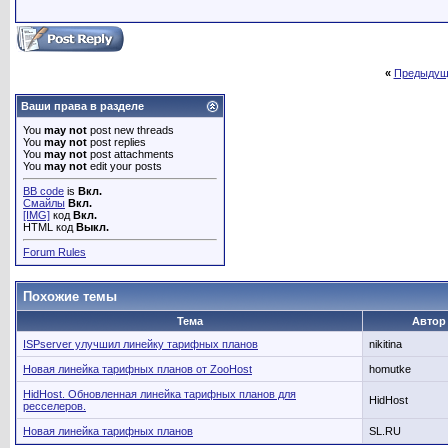
«
Предыдущ
Ваши права в разделе
You
may not
post new threads
You
may not
post replies
You
may not
post attachments
You
may not
edit your posts
BB code
is
Вкл.
Смайлы
Вкл.
[IMG]
код
Вкл.
HTML код
Выкл.
Forum Rules
Похожие темы
Тема
Автор
ISPserver улучшил линейку тарифных планов
nikitina
Новая линейка тарифных планов от ZooHost
homutke
HidHost. Обновленная линейка тарифных планов для
HidHost
ресселеров.
Новая линейка тарифных планов
SL.RU