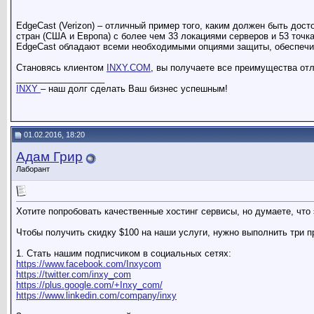
EdgeCast (Verizon) – отличный пример того, каким должен быть дос
стран (США и Европа) с более чем 33 локациями серверов и 53 точ
EdgeCast обладают всеми необходимыми опциями защиты, обеспечив
Становясь клиентом
INXY.COM
, вы получаете все преимущества отл
__________________
INXY
– наш долг сделать Ваш бизнес успешным!
01.02.2016, 18:20
Адам Грир
Лаборант
Хотите попробовать качественные хостинг сервисы, но думаете, чт
Чтобы получить скидку $100 на наши услуги, нужно выполнить три п
1. Стать нашим подписчиком в социальных сетях:
https://www.facebook.com/Inxycom
https://twitter.com/inxy_com
https://plus.google.com/+Inxy_com/
https://www.linkedin.com/company/inxy