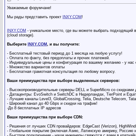
Уважаемые форумчане!
Мы рады представить проект
INXY.COM
!
INXY.COM
- уникальное место, где вы можете выбрать подходящий в
(cloud storage).
Выберите
INXY.COM
, и вы получите:
- Бесплатный тестовый период до 1 месяца на любую услугу!
- Оплата по факту, без предоплаты и прочих платежей.
- Индивидуальные цены и конфигурация по вашему желанию - у нас 
- Множество вариантов оплаты
- Бесплатная грамотная консультация по любому вопросу.
Ваши преимущества при выборе выделенных серверов:
- Высокопроизводительные серверы DELL и SuperMicro со скидками 
- Датацентры: EvoSwitch и SwitchDC в Нидерландах, TierPoint и Equi
- Лучшие каналы Level3, GlobalCrossing, Telia, Deutsche Telecom, Ta
- Широкий канал до 40 Gbps и скидки на трафик!
-До 8 бесплатных IP адресов
Ваши преимущества при выборе CDN:
- Решения от лучших CDN провайдеров: EdgeCast (Verizon), HighWi
- Глобальное покрытие (включая Азию, Латинскую америку, Россию 
- Быстрое подключение - наши инженеры свяжутся с вами в кратчай