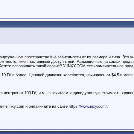
иртуальном пространстве вне зависимости от их размера и типа. Это у
м месте, имея постоянный доступ к ней. Размещенные на самых продви
 Хотите попробовать такой сервис? У INXY.COM есть замечательное пре
10 Гб и более. Ценовой диапазон колеблется, начинаясь от $4.5 в меся
а-центрах от 100 Гб, и мы высчитаем индивидуальную стоимость хранени
йпе inxy.com и онлайн-чате на сайте
https://www.inxy.com/
.