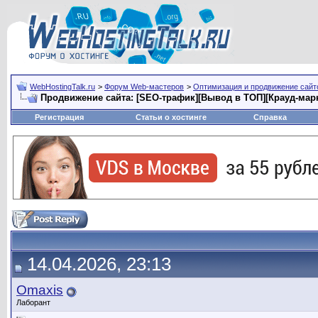
WebHostingTalk.ru
>
Форум Web-мастеров
>
Оптимизация и продвижение сай
Продвижение сайта: [SEO-трафик][Вывод в ТОП][Крауд-мар
Регистрация
Статьи о хостинге
Справка
14.04.2026, 23:13
Omaxis
Лаборант