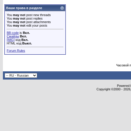
Ваши права в разделе
You
may not
post new threads
You
may not
post replies
You
may not
post attachments
You
may not
edit your posts
BB code
is
Вкл.
Смайлы
Вкл.
[IMG]
код
Вкл.
HTML код
Выкл.
Forum Rules
Часовой 
Powered b
Copyright ©2000 - 2026,