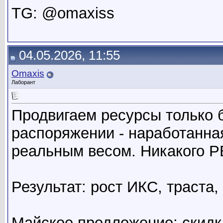
TG: @omaxiss
04.05.2026, 11:55
Omaxis
Лаборант
Продвигаем ресурсы только
распоряжении - наработанна
реальным весом. Никакого P
Результат: рост ИКС, траста,
Майское предложение: скидк