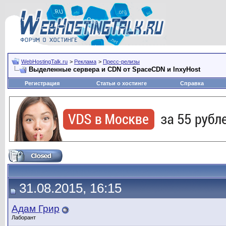
WebHostingTalk.ru
>
Реклама
>
Пресс-релизы
Выделенные сервера и CDN от SpaceCDN и InxyHost
Регистрация
Статьи о хостинге
Справка
31.08.2015, 16:15
Адам Грир
Лаборант