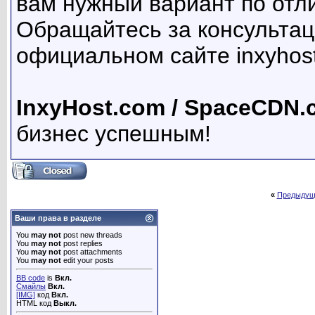
вам нужный вариант по отл
Обращайтесь за консультаци
официальном сайте inxyhos
InxyHost.com / SpaceCDN.
бизнес успешным!
«
Предыдущ
Ваши права в разделе
You
may not
post new threads
You
may not
post replies
You
may not
post attachments
You
may not
edit your posts
BB code
is
Вкл.
Смайлы
Вкл.
[IMG]
код
Вкл.
HTML код
Выкл.