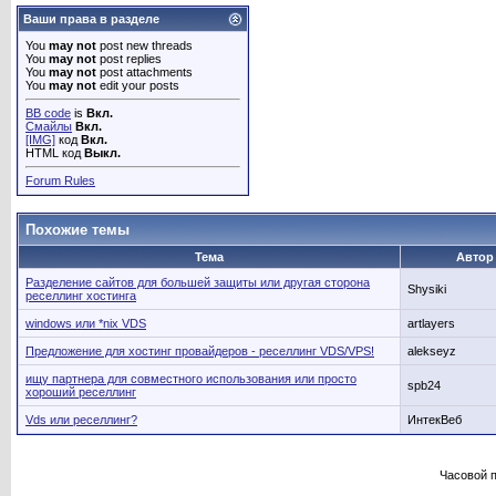
Ваши права в разделе
You
may not
post new threads
You
may not
post replies
You
may not
post attachments
You
may not
edit your posts
BB code
is
Вкл.
Смайлы
Вкл.
[IMG]
код
Вкл.
HTML код
Выкл.
Forum Rules
Похожие темы
Тема
Автор
Разделение сайтов для большей защиты или другая сторона
Shysiki
реселлинг хостинга
windows или *nix VDS
artlayers
Предложение для хостинг провайдеров - реселлинг VDS/VPS!
alekseyz
ищу партнера для совместного использования или просто
spb24
хороший реселлинг
Vds или реселлинг?
ИнтекВеб
Часовой 