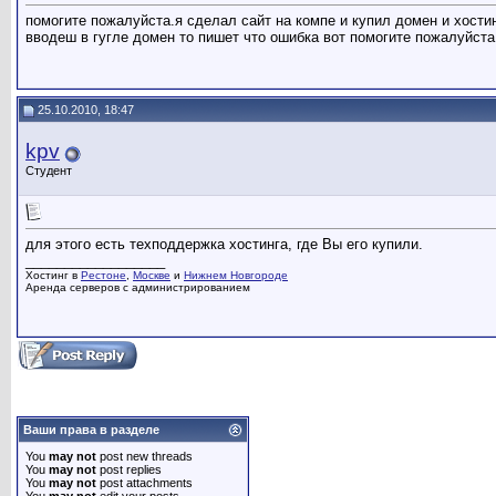
помогите пожалуйста.я сделал сайт на компе и купил домен и хостинг н
вводеш в гугле домен то пишет что ошибка вот помогите пожалуйста
25.10.2010, 18:47
kpv
Студент
для этого есть техподдержка хостинга, где Вы его купили.
__________________
Хостинг в
Рестоне
,
Москве
и
Нижнем Новгороде
Аренда серверов с администрированием
Ваши права в разделе
You
may not
post new threads
You
may not
post replies
You
may not
post attachments