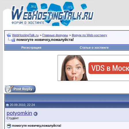
WebHostingTalk.ru
>
Главные форумы
>
Форум по Web-хостингу
помогуте новичку,пожалуйста!
Регистрация
Статьи о хостинге
20.09.2010, 22:24
potyomkin
Студент
помогуте новичку,пожалуйста!