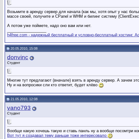
Возьмите в аренду сервер для начала (как мы, хотя опыт у нас боль
массе своей, получите и CPanel и WHM и билинг систему (ClientEx
А потом уже поймете, надо оно вам или нет.
__________________
h4free.com - надежный бесплатный и условно-бесплатный хостинг. Adu
20.05.2010, 15:08
donvinc
Студент
Многие тут предлагают (вначале) взять в аренду сервер. А зачем эт
Ну и на вопросики сли кто ответит, будет клёво
21.05.2010, 12:08
vano793
Студент
Вообще какую хочешь такую и ставь панль ну а вообще посомтри ко
Вот тут я создавал тему раньше тоже интересовало