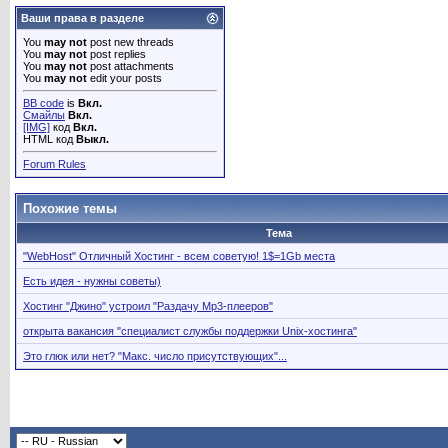
Ваши права в разделе
You
may not
post new threads
You
may not
post replies
You
may not
post attachments
You
may not
edit your posts
BB code
is
Вкл.
Смайлы
Вкл.
[IMG]
код
Вкл.
HTML код
Выкл.
Forum Rules
Похожие темы
Тема
"WebHost" Отличный Хостинг - всем советую! 1$=1Gb места
Есть идея - нужны советы)
Хостинг "Джино" устроил "Раздачу Mp3-плееров"
открыта вакансия "специалист службы поддержки Unix-хостинга"
Это глюк или нет? "Макс. число присутствующих"...