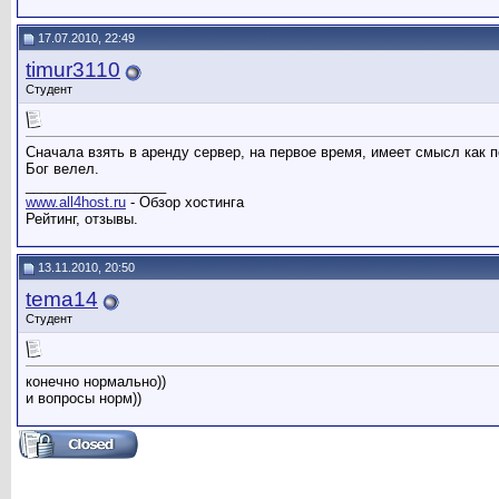
17.07.2010, 22:49
timur3110
Студент
Сначала взять в аренду сервер, на первое время, имеет смысл как 
Бог велел.
__________________
www.all4host.ru
- Обзор хостинга
Рейтинг, отзывы.
13.11.2010, 20:50
tema14
Студент
конечно нормально))
и вопросы норм))