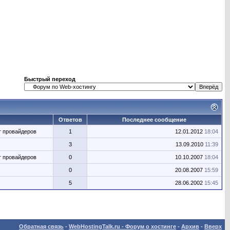
Быстрый переход
Ответов
Последнее сообщение
т провайдеров
1
12.01.2012
18:04
3
13.09.2010
11:39
т провайдеров
0
10.10.2007
18:04
0
20.08.2007
15:59
5
28.06.2002
15:45
Обратная связь
-
WebHostingTalk.ru - Форум о хостинге
-
Архив
-
Вверх