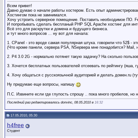
Всем привет!
Давно думаю о начале работы хостером. Есть опыт администрирован
Хостингом пока не замнимался.
Хочу устроить серверное помещение. Поставить необходимое ПО. Fed
И попробывать сделать беспланый PHP SQL Apache хостинг для инт
Всё это для раскрутки и домена и будущего бизнеса.
и тут много вопросов ... ну вот для начала:
1. CPanel - это вроде самая популярная штука. говорили что 52$ - э
(Что кроме панели, сервера PSA, NSервера мне понадобится? Mail,
2. P4 3.0 2G - нормально потянет такую задачку? На сколько пользо
3. Хочется бесплатных пользователей отсеевать по рейтингу (яша, г
4. Хочу общаться с русскоязычной аудиторией и делать домен.ru (т
Ну придумаю еще вопросы, напишу
П.С. Извините если где глупость спрошу .. пока много пробелов, но
Последний раз редактировалось donvinc, 08.05.2010 в
16:32
17.05.2010, 05:30
h4free
Студент