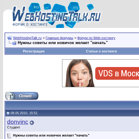
WebHostingTalk.ru
>
Главные форумы
>
Форум по Web-хостингу
Нужны советы или новичок желает "начать"
Регистрация
Статьи о хостинге
08.05.2010, 15:51
donvinc
Студент
Нужны советы или новичок желает "начать"