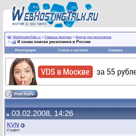
WebHostingTalk.ru
>
Главные форумы
>
Форум для реселлеров
И снова поиски реселлинга в России
Регистрация
Статьи о хостинге
Справка
03.02.2008, 14:26
KVN
Студент