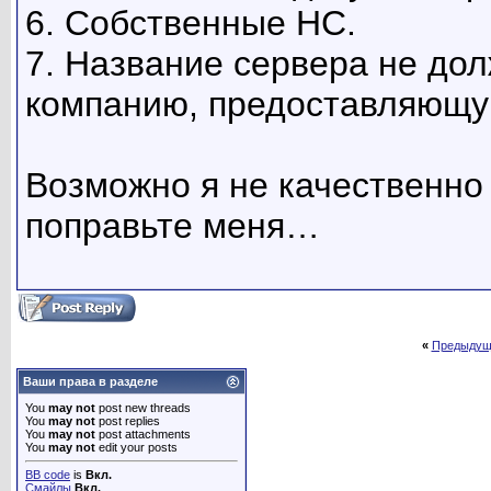
6. Собственные НС.
7. Название сервера не дол
компанию, предоставляющу
Возможно я не качественно
поправьте меня…
«
Предыдущ
Ваши права в разделе
You
may not
post new threads
You
may not
post replies
You
may not
post attachments
You
may not
edit your posts
BB code
is
Вкл.
Смайлы
Вкл.