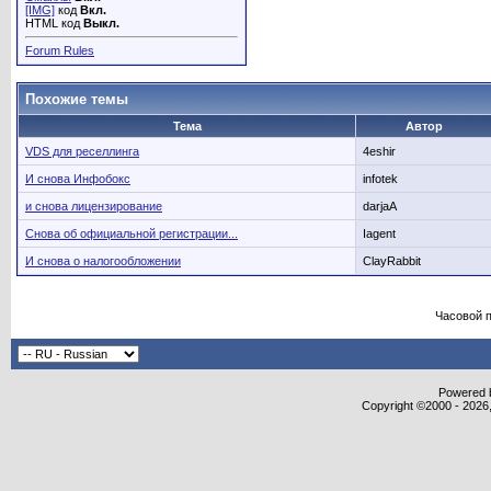
[IMG]
код
Вкл.
HTML код
Выкл.
Forum Rules
Похожие темы
Тема
Автор
VDS для реселлинга
4eshir
И снова Инфобокс
infotek
и снова лицензирование
darjaA
Снова об официальной регистрации...
Iagent
И снова о налогообложении
ClayRabbit
Часовой 
Powered b
Copyright ©2000 - 2026,