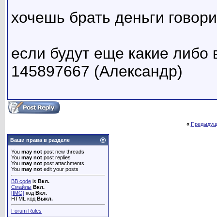
хочешь брать деньги говори
если будут еще какие либо в
145897667 (Александр)
«
Предыдущ
Ваши права в разделе
You
may not
post new threads
You
may not
post replies
You
may not
post attachments
You
may not
edit your posts
BB code
is
Вкл.
Смайлы
Вкл.
[IMG]
код
Вкл.
HTML код
Выкл.
Forum Rules