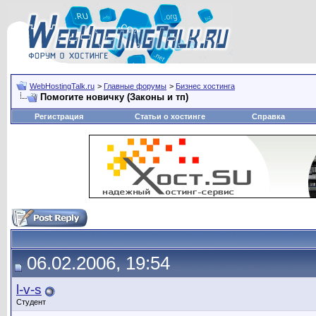
WebHostingTalk.ru
>
Главные форумы
>
Бизнес хостинга
Помогите новичку (Законы и тп)
Регистрация
Статьи о хостинге
Справка
06.02.2006, 19:54
l-v-s
Студент