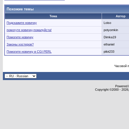
Похожие темы
Тема
Автор
Подскажите новичку
Loiso
помогуте новичку,пожалуйста!
potyomkin
Помогите новичку
Dimka19
Законы хостеров?
ethaniel
Помогите новичку в CGI PERL
pilot233
Часовой 
Powered b
Copyright ©2000 - 2026,