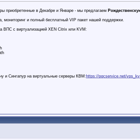
ры приобретенные в Декабре и Январе - мы предлагаем
Рождественску
, мониторинг и полный бесплатный VIP пакет нашей поддержки.
а ВПС с виртуализацией XEN Citrix или KVM:
h
nth
ину и Сингапур на виртуальные серверы КВМ:
https://pqcservice.net/vps_k