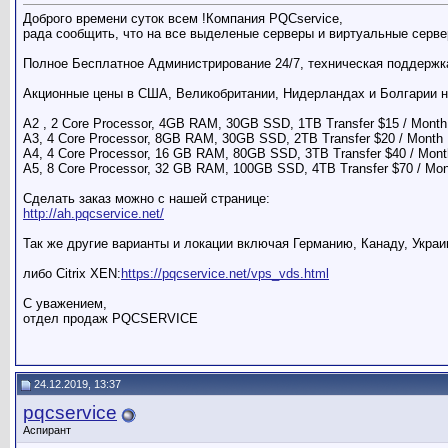
Доброго времени суток всем !Компания PQCservice,
рада сообщить, что на все выделеные серверы и виртуальные серве
Полное Бесплатное Администрирование 24/7, техническая поддержка
Акционные цены в США, Великобритании, Нидерландах и Болгарии н
A2 , 2 Core Processor, 4GB RAM, 30GB SSD, 1TB Transfer $15 / Month
A3, 4 Core Processor, 8GB RAM, 30GB SSD, 2TB Transfer $20 / Month
A4, 4 Core Processor, 16 GB RAM, 80GB SSD, 3TB Transfer $40 / Mont
A5, 8 Core Processor, 32 GB RAM, 100GB SSD, 4TB Transfer $70 / Mo
Сделать заказ можно с нашей странице:
http://ah.pqcservice.net/
Так же другие варианты и локации включая Германию, Канаду, Укра
либо Citrix XEN:
https://pqcservice.net/vps_vds.html
С уважением,
отдел продаж PQCSERVICE
24.12.2019, 13:37
pqcservice
Аспирант