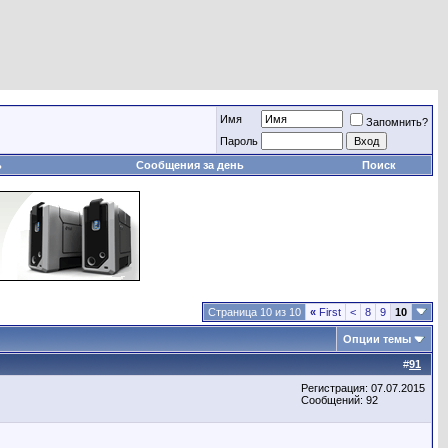
Имя
Запомнить?
Пароль
ь
Сообщения за день
Поиск
Страница 10 из 10
«
First
<
8
9
10
Опции темы
#
91
Регистрация: 07.07.2015
Сообщений: 92