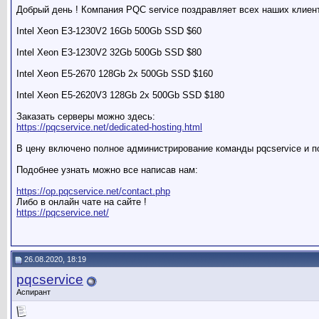
Добрый день ! Компания PQC service поздравляет всех наших клиен
Intel Xeon E3-1230V2 16Gb 500Gb SSD $60
Intel Xeon E3-1230V2 32Gb 500Gb SSD $80
Intel Xeon E5-2670 128Gb 2x 500Gb SSD $160
Intel Xeon E5-2620V3 128Gb 2x 500Gb SSD $180
Заказать серверы можно здесь:
https://pqcservice.net/dedicated-hosting.html
В цену включено полное администрирование команды pqcservice и п
Подобнее узнать можно все написав нам:
https://op.pqcservice.net/contact.php
Либо в онлайн чате на сайте !
https://pqcservice.net/
26.08.2020, 18:19
pqcservice
Аспирант