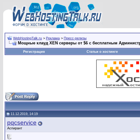
WebHostingTalk.ru
>
Реклама
>
Пресс-релизы
Мощные клауд XEN серверы от $6 с бесплатным Администр
Регистрация
Статьи о хостинге
11.12.2019, 14:19
pqcservice
Аспирант