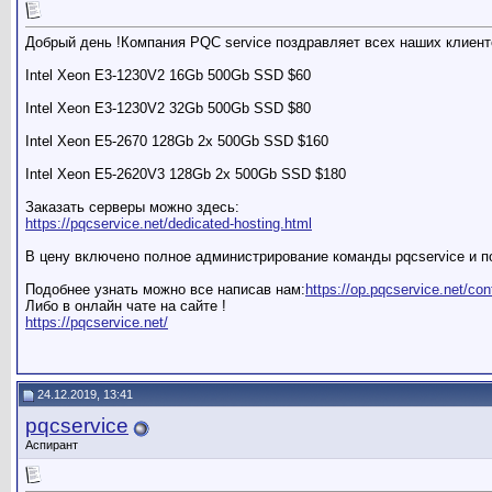
Добрый день !Компания PQC service поздравляет всех наших клиен
Intel Xeon E3-1230V2 16Gb 500Gb SSD $60
Intel Xeon E3-1230V2 32Gb 500Gb SSD $80
Intel Xeon E5-2670 128Gb 2x 500Gb SSD $160
Intel Xeon E5-2620V3 128Gb 2x 500Gb SSD $180
Заказать серверы можно здесь:
https://pqcservice.net/dedicated-hosting.html
В цену включено полное администрирование команды pqcservice и п
Подобнее узнать можно все написав нам:
https://op.pqcservice.net/con
Либо в онлайн чате на сайте !
https://pqcservice.net/
24.12.2019, 13:41
pqcservice
Аспирант