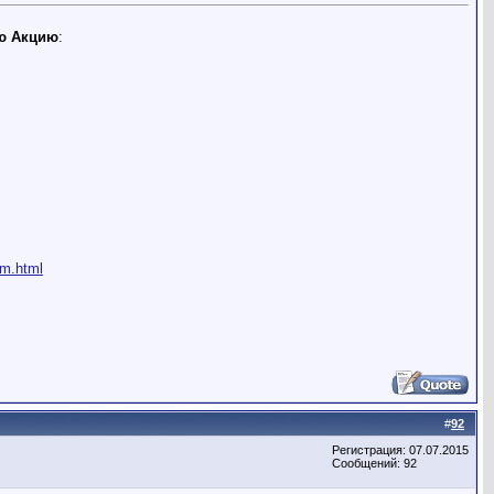
ю Акцию
:
vm.html
#
92
Регистрация: 07.07.2015
Сообщений: 92