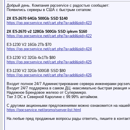
Добрый день. Компания pqcservice c радостью сообщает:
Появились серверы в США с быстрым сетапом:
2X E5-2670 64Gb 500Gb SSD $140
https://op.pqcservice.net/cart.php?a=add&pid=423
2X E5-2670 v2 128Gb 500Gb SSD ipkvm $160
https://op.pqcservice.net/cart.php?a=add&pid=422
E3-1230 V2 16Gb 2Tb $70
https://op.pqcservice.net/cart.php?a=add&pid=424
E3-1230 V2 32Gb 4x1Tb $80
https://op.pqcservice.net/cart.php?a=add&pid=425
E3-1230 V2 32Gb 500GB SSD $80
https://op.pqcservice.net/cart.php?a=add&pid=426
Входит полное 24/7 Администрирование сервера инженерами pqcserv
Входит 24/7 поддержка в самом ДЦ -максимально быстрая реакция 
Надежное Брендовое железо от Cупермикро.
Tier 3 DC в Северной Каролине с 99.99% аптаймом.
С другими акционными предложениями можно ознакомится на нашей
https://pqcservice.net/promo/server-list.html
На любые пред продажные вопросы рады ответить, пишите в контакт 