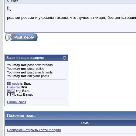
Студент
реалии россии и украины таковы, что лучше втихаря, без регистраци
Ваши права в разделе
You
may not
post new threads
You
may not
post replies
You
may not
post attachments
You
may not
edit your posts
BB code
is
Вкл.
Смайлы
Вкл.
[IMG]
код
Вкл.
HTML код
Выкл.
Forum Rules
Похожие темы
Тема
Собираюсь открыть хостинг eng/ru