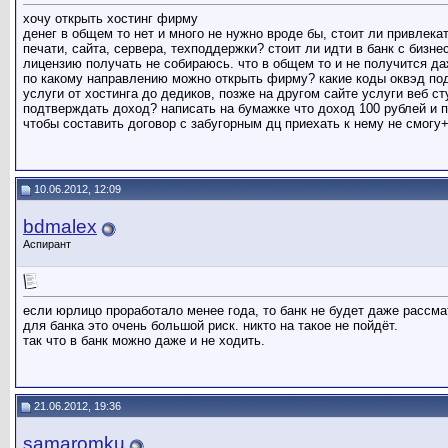
хочу открыть хостинг фирму
денег в общем то нет и много не нужно вроде бы, стоит ли привлекат
печати, сайта, сервера, техподдержки? стоит ли идти в банк с бизне
лицензию получать не собираюсь. что в общем то и не получится да
по какому направлению можно открыть фирму? какие коды оквэд по
услуги от хостинга до дедиков, позже на другом сайте услуги веб с
подтверждать доход? написать на бумажке что доход 100 рублей и по
чтобы составить договор с забугорным дц приехать к нему не смогу
10.06.2012, 12:09
bdmalex
Аспирант
если юрлицо проработало менее года, то банк не будет даже рассма
для банка это очень большой риск. никто на такое не пойдёт.
так что в банк можно даже и не ходить.
21.06.2012, 19:36
samaromku