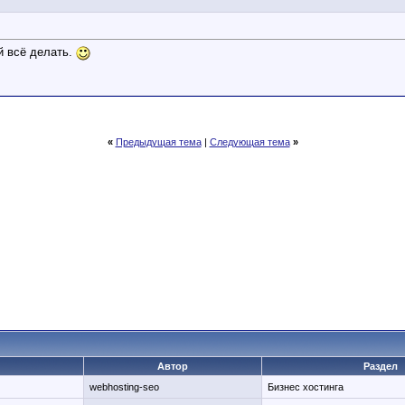
й всё делать.
«
Предыдущая тема
|
Следующая тема
»
Автор
Раздел
webhosting-seo
Бизнес хостинга