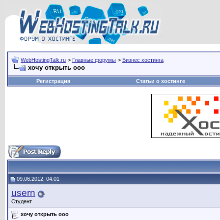
WebHostingTalk.ru
>
Главные форумы
>
Бизнес хостинга
хочу открыть ооо
Регистрация
Статьи о хостинге
09.06.2012, 04:01
usern
Студент
хочу открыть ооо