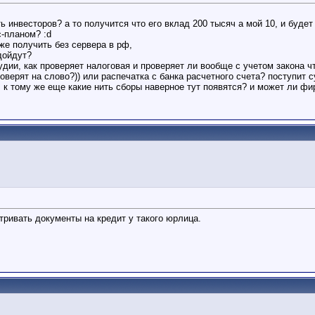
ь инвесторов? а то получится что его вклад 200 тысяч а мой 10, и буде
с-планом? :d
же получить без сервера в рф,
дойдут?
тудии, как проверяет налоговая и проверяет ли вообще с учетом закона 
верят на слово?)) или распечатка с банка расчетного счета? поступит су
+ к тому же еще какие нить сборы наверное тут появятся? и может ли ф
тривать документы на кредит у такого юрлица.