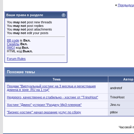
«
Предыдущ
Ваши права в разделе
You
may not
post new threads
You
may not
post replies
You
may not
post attachments
You
may not
edit your posts
BB code
is
Вкл.
Смайлы
Вкл.
[IMG]
код
Вкл.
HTML код
Выкл.
Forum Rules
Похожие темы
Тема
Автор
Продам "Виртуальный хостинг на 3 месяца и регистрация
andretof
домена в зоне .RU на 1 год"
Недорого, качественно и стабильно - хостинг от "TrinoHost"
TrinoHost
Хостинг "Джино" устроил "Раздачу Mp3-плееров"
Jino.ru
"Бизнес-хостинг" начал оказание услуг по сбору
ptitov
Часовой 