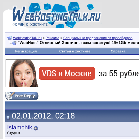
WebHostingTalk.ru
>
Реклама
>
Специальные предложения от провайдеров
"WebHost" Отличный Хостинг - всем советую! 1$=1Gb места
Регистрация
Статьи о хостинге
Справка
02.01.2012, 02:18
Islamchik
Студент