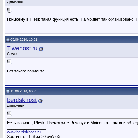
Дипломник
По-моему в Plesk такая функция есть. На моинет так организовано. 
05.08.2010, 13:51
Tiwehost.ru
Студент
нет такого варианта.
19.08.2010, 06:29
berdskhost
Дипломник
Есть вариант, Plesk. Посмотрите Rusonyx и Moinet как там они объе
__________________
www.berdskhost.ru
Хостинг от 1Гб за 30 рублей