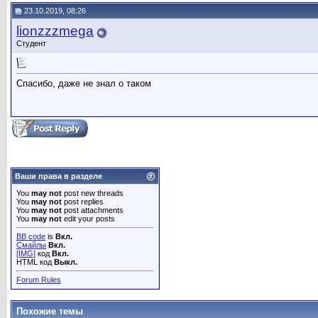
23.10.2019, 08:26
lionzzzmega
Студент
Спасибо, даже не знал о таком
Ваши права в разделе
You
may not
post new threads
You
may not
post replies
You
may not
post attachments
You
may not
edit your posts
BB code
is
Вкл.
Смайлы
Вкл.
[IMG]
код
Вкл.
HTML код
Выкл.
Forum Rules
Похожие темы