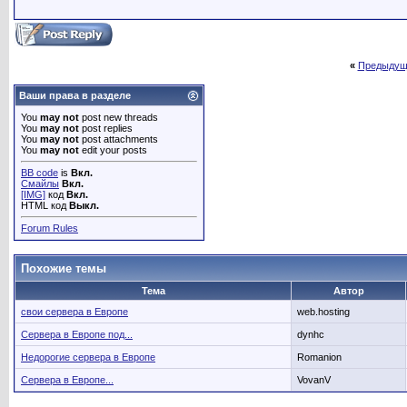
«
Предыдущ
Ваши права в разделе
You
may not
post new threads
You
may not
post replies
You
may not
post attachments
You
may not
edit your posts
BB code
is
Вкл.
Смайлы
Вкл.
[IMG]
код
Вкл.
HTML код
Выкл.
Forum Rules
Похожие темы
Тема
Автор
свои сервера в Европе
web.hosting
Сервера в Европе под...
dynhc
Недорогие сервера в Европе
Romanion
Сервера в Европе...
VovanV