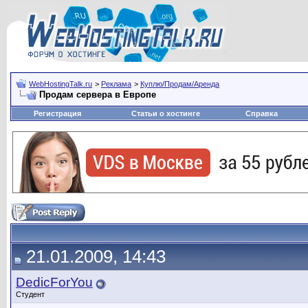
WebHostingTalk.ru
>
Реклама
>
Куплю/Продам/Аренда
Продам сервера в Европе
Регистрация
Статьи о хостинге
Справка
21.01.2009, 14:43
DedicForYou
Студент