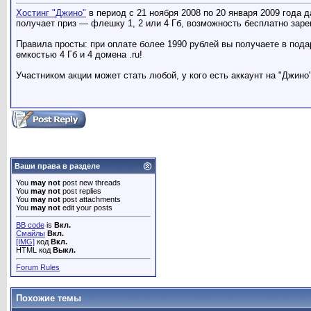
Хостинг "Джино"
в период с 21 ноября 2008 по 20 января 2009 года 
получает приз — флешку 1, 2 или 4 Гб, возможность бесплатно зарег
Правила просты: при оплате более 1990 рублей вы получаете в пода
емкостью 4 Гб и 4 домена .ru!
Участником акции может стать любой, у кого есть аккаунт на "Джино
Ваши права в разделе
You
may not
post new threads
You
may not
post replies
You
may not
post attachments
You
may not
edit your posts
BB code
is
Вкл.
Смайлы
Вкл.
[IMG]
код
Вкл.
HTML код
Выкл.
Forum Rules
Похожие темы