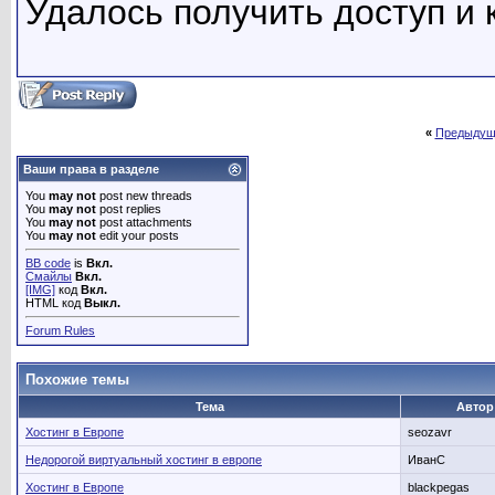
Удалось получить доступ и 
«
Предыдущ
Ваши права в разделе
You
may not
post new threads
You
may not
post replies
You
may not
post attachments
You
may not
edit your posts
BB code
is
Вкл.
Смайлы
Вкл.
[IMG]
код
Вкл.
HTML код
Выкл.
Forum Rules
Похожие темы
Тема
Автор
Хостинг в Европе
seozavr
Недорогой виртуальный хостинг в европе
ИванС
Хостинг в Европе
blackpegas