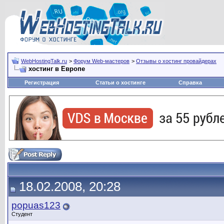
WebHostingTalk.ru
>
Форум Web-мастеров
>
Отзывы о хостинг провайдерах
хостинг в Европе
Регистрация
Статьи о хостинге
Справка
18.02.2008, 20:28
popuas123
Студент