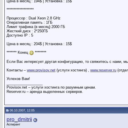
Цена в месяц : 194$ | Установка : 15$
*******************
Процессор : Dual Xeon 2.8 GHz
Оперативная память : 1ГБ
Лимит трафика (в месяц) 2000 ГБ
Жесткий диск : 2*250ГБ
Доступно IP : 5
Цена в месяц : 204$ | Установка : 15$
******* Конец
********
Если Вас интересует другая конфигурацию, то свяжитесь с нами, 
Контакты –
www.provisov.net
(услуги хостинга) ,
www.reserver.ru
(отдел
Успехов Вам!
__________________
Provisov.net – услуги хостинга по разумным ценам.
Reserver.ru – аренда выделенных серверов.
06.10.2007, 12:05
pro_dmitrii
Аспирант