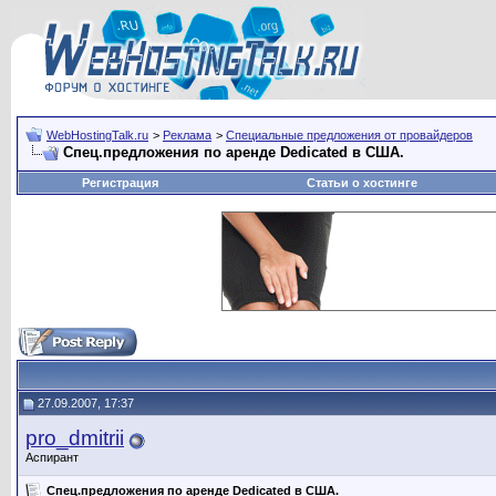
WebHostingTalk.ru
>
Реклама
>
Специальные предложения от провайдеров
Спец.предложения по аренде Dedicated в США.
Регистрация
Статьи о хостинге
27.09.2007, 17:37
pro_dmitrii
Аспирант
Спец.предложения по аренде Dedicated в США.