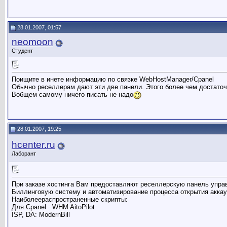
28.01.2007, 01:57
neomoon
Студент
Поищите в инете информацию по связке WebHostManager/Cpanel
Обычно реселлерам дают эти две панели. Этого более чем достаточ
Вобщем самому ничего писать не надо
28.01.2007, 19:25
hcenter.ru
Лаборант
При заказе хостинга Вам предоставляют реселлерскую панель управл
Биллинговую систему и автоматизирование процесса открытия акка
Наиболеераспространенные скрипты:
Для Cpanel : WHM AitoPilot
ISP, DA: ModernBill