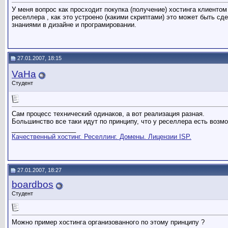
У меня вопрос как просходит покупка (получение) хостинга клиентом
реселлера , как это устроено (какими скриптами) это может быть с
знаниями в дизайне и програмировании.
27.01.2007, 18:15
VaHa
Студент
Сам процесс технический одинаков, а вот реализация разная.
Большинство все таки идут по принципу, что у реселлера есть возм
__________________
Качественный хостинг. Реселлинг. Домены. Лицензии ISP.
27.01.2007, 18:27
boardbos
Студент
Можно пример хостинга организованного по этому принципу ?