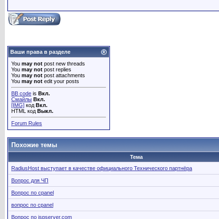
Ваши права в разделе
You
may not
post new threads
You
may not
post replies
You
may not
post attachments
You
may not
edit your posts
BB code
is
Вкл.
Смайлы
Вкл.
[IMG]
код
Вкл.
HTML код
Выкл.
Forum Rules
Похожие темы
Тема
RadiusHost выступает в качестве официального Технического партнёра
Вопрос для ЧП
Вопрос по cpanel
вопрос по cpanel
Вопрос по ispserver.com