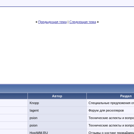
«
Предыдущая тема
|
Следующая тема
»
Автор
Раздел
Knopp
Специальные предложения о
Iagent
Форум для реселлеров
psion
Технические аспекты и вопр
psion
Технические аспекты и вопр
HostWM.RU
Отзывы о хостинг провайдер