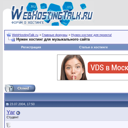
WebHostingTalk.ru
>
Главные форумы
>
Нужен хостинг для проекта!
Нужен хостинг для музыкального сайта
Регистрация
Статьи о хостинге
23.07.2004, 17:50
Yar
Студент