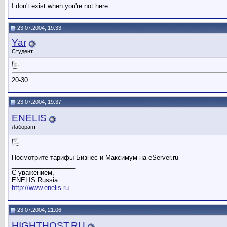
I don't exist when you're not here...
23.07.2004, 19:33
Yar
Студент
20-30
23.07.2004, 19:37
ENELIS
Лаборант
Посмотрите тарифы Бизнес и Максимум на eServer.ru
__________________
С уважением,
ENELIS Russia
http://www.enelis.ru
23.07.2004, 21:06
HIGHTHOST.RU