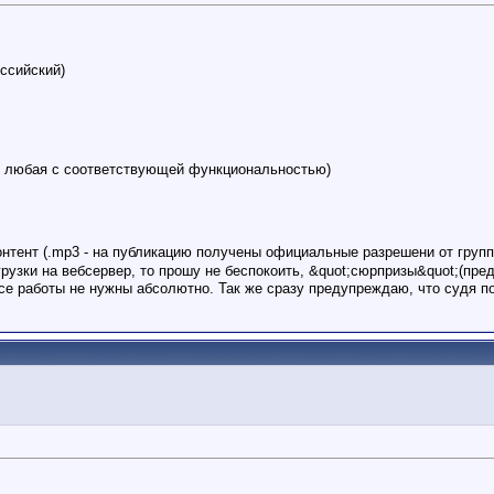
ссийский)
оит любая с соответствующей функциональностью)
контент (.mp3 - на публикацию получены официальные разрешени от гру
грузки на вебсервер, то прошу не беспокоить, &quot;сюрпризы&quot;(п
ессе работы не нужны абсолютно. Так же сразу предупреждаю, что судя по