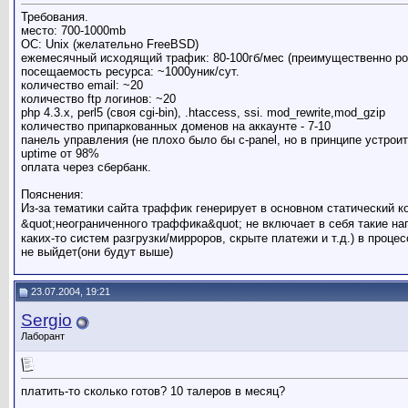
Требования.
место: 700-1000mb
ОС: Unix (желательно FreeBSD)
ежемесячный исходящий трафик: 80-100гб/мес (преимущественно ро
посещаемость ресурса: ~1000уник/сут.
количество email: ~20
количество ftp логинов: ~20
php 4.3.x, perl5 (своя cgi-bin), .htaccess, ssi. mod_rewrite,mod_gzip
количество припаркованных доменов на аккаунте - 7-10
панель управления (не плохо было бы c-panel, но в принципе устр
uptime от 98%
оплата через сбербанк.
Пояснения:
Из-за тематики сайта траффик генерирует в основном статический 
&quot;неограниченного траффика&quot; не включает в себя такие на
каких-то систем разгрузки/мирроров, скрыте платежи и т.д.) в проц
не выйдет(они будут выше)
23.07.2004, 19:21
Sergio
Лаборант
платить-то сколько готов? 10 талеров в месяц?
__________________