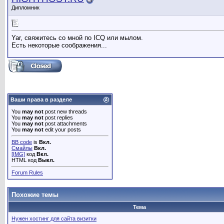
Дипломник
Yar, свяжитесь со мной по ICQ или мылом.
Есть некоторые соображения...
Ваши права в разделе
You
may not
post new threads
You
may not
post replies
You
may not
post attachments
You
may not
edit your posts
BB code
is
Вкл.
Смайлы
Вкл.
[IMG]
код
Вкл.
HTML код
Выкл.
Forum Rules
Похожие темы
Тема
Нужен хостинг для сайта визитки