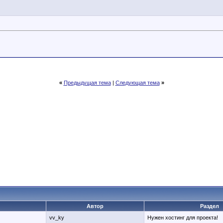
«
Предыдущая тема
|
Следующая тема
»
Автор
Раздел
vv_ky
Нужен хостинг для проекта!