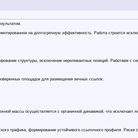
зультатом.
иентированное на долгосрочную эффективность. Работа строится искл
рование структуры, исключение нерелевантных позиций. Работаем с сем
проверенных площадок для размещения вечных ссылок:
очной массы осуществляется с органичной динамикой, что исключает л
еского трафика, формирование устойчивого ссылочного профиля. Риски 