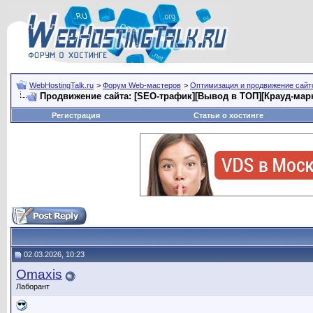
WebHostingTalk.ru
>
Форум Web-мастеров
>
Оптимизация и продвижение сай
Продвижение сайта: [SEO-трафик][Вывод в ТОП][Крауд-мар
Регистрация
Статьи о хостинге
02.03.2026, 10:23
Omaxis
Лаборант