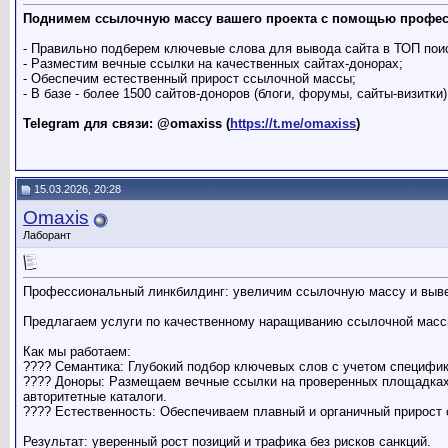
Поднимем ссылочную массу вашего проекта с помощью профес
- Правильно подберем ключевые слова для вывода сайта в ТОП пои
- Разместим вечные ссылки на качественных сайтах-донорах;
- Обеспечим естественный прирост ссылочной массы;
- В базе - более 1500 сайтов-доноров (блоги, форумы, сайты-визитки)
Telegram для связи: @omaxiss (
https://t.me/omaxiss
)
15.03.2026, 20:28
Omaxis
Лаборант
Профессиональный линкбилдинг: увеличим ссылочную массу и выв
Предлагаем услуги по качественному наращиванию ссылочной масс
Как мы работаем:
???? Семантика: Глубокий подбор ключевых слов с учетом специфик
???? Доноры: Размещаем вечные ссылки на проверенных площадках.
авторитетные каталоги.
???? Естественность: Обеспечиваем плавный и органичный прирост
Результат: уверенный рост позиций и трафика без рисков санкций.