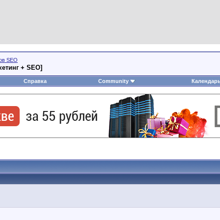
тов SEO
кетинг + SEO]
Справка
Community
Календар