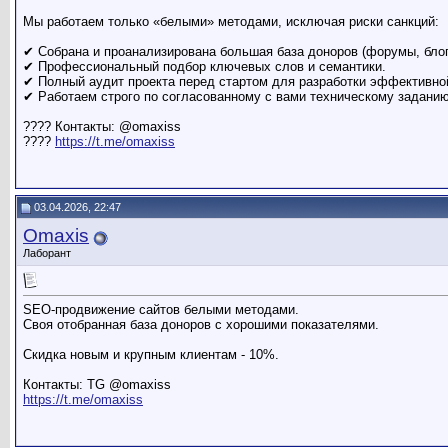
Мы работаем только «белыми» методами, исключая риски санкций:
✔ Собрана и проанализирована большая база доноров (форумы, бло
✔ Профессиональный подбор ключевых слов и семантики.
✔ Полный аудит проекта перед стартом для разработки эффективной
✔ Работаем строго по согласованному с вами техническому заданию
???? Контакты: @omaxiss
????
https://t.me/omaxiss
03.04.2026, 22:47
Omaxis
Лаборант
SEO-продвижение сайтов белыми методами.
Своя отобранная база доноров с хорошими показателями.
Скидка новым и крупным клиентам - 10%.
Контакты: TG @omaxiss
https://t.me/omaxiss