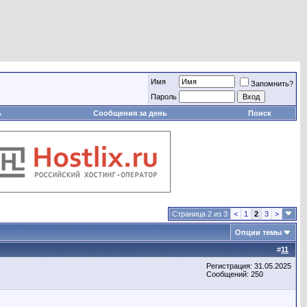
Имя
Запомнить?
Пароль
ь
Сообщения за день
Поиск
Страница 2 из 3
<
1
2
3
>
Опции темы
#
11
Регистрация: 31.05.2025
Сообщений: 250