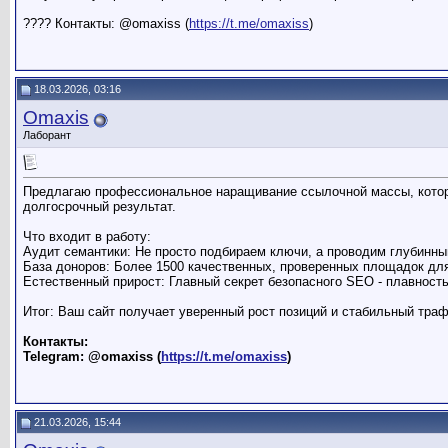
???? Контакты: @omaxiss (
https://t.me/omaxiss
)
18.03.2026, 03:16
Omaxis
Лаборант
Предлагаю профессиональное наращивание ссылочной массы, которо
долгосрочный результат.
Что входит в работу:
Аудит семантики: Не просто подбираем ключи, а проводим глубинны
База доноров: Более 1500 качественных, проверенных площадок для
Естественный прирост: Главный секрет безопасного SEO - плавност
Итог: Ваш сайт получает уверенный рост позиций и стабильный тра
Контакты:
Telegram: @omaxiss (
https://t.me/omaxiss
)
21.03.2026, 15:44