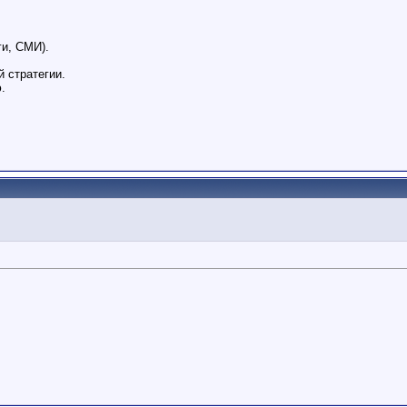
ги, СМИ).
 стратегии.
.