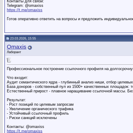
Контакты для связи:
Telegram: @omaxiss
https://t.me/omaxiss
Готов оперативно ответить на вопросы и предложить индивидуально
23.03.2026, 15:55
Omaxis
Лаборант
Профессиональное построение ссылочного профиля на долгосрочную
Что входит:
Аудит семантического ядра - глубинный анализ ниши, отбор целевых
База доноров - собственный пул из 1500+ качественных площадок: т
Естественный прирост - плавное наращивание ссылочной массы. Без
Результат:
- Рост позиций по целевым запросам
- Увеличение органического трафика
- Устойчивый ссылочный профиль
- Риски санкций исключены
Контакты: @omaxiss
https://t.me/omaxiss