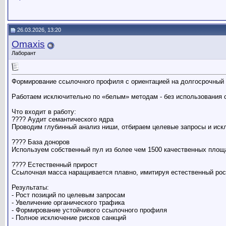
26.03.2026, 13:20
Omaxis
Лаборант
Формирование ссылочного профиля с ориентацией на долгосрочный 
Работаем исключительно по «белым» методам - без использования с
Что входит в работу:
???? Аудит семантического ядра
Проводим глубинный анализ ниши, отбираем целевые запросы и иск
???? База доноров
Используем собственный пул из более чем 1500 качественных площа
???? Естественный прирост
Ссылочная масса наращивается плавно, имитируя естественный рост
Результаты:
- Рост позиций по целевым запросам
- Увеличение органического трафика
- Формирование устойчивого ссылочного профиля
- Полное исключение рисков санкций