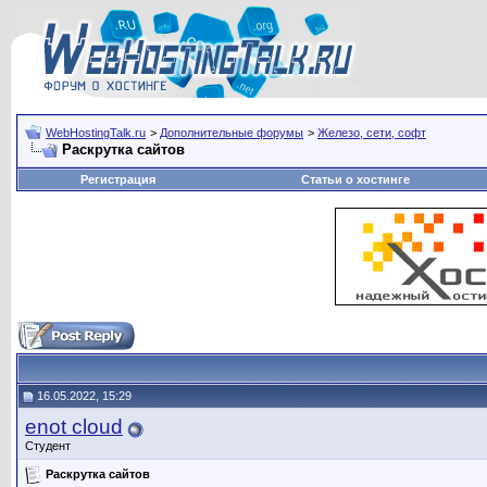
WebHostingTalk.ru
>
Дополнительные форумы
>
Железо, сети, софт
Раскрутка сайтов
Регистрация
Статьи о хостинге
16.05.2022, 15:29
enot cloud
Студент
Раскрутка сайтов