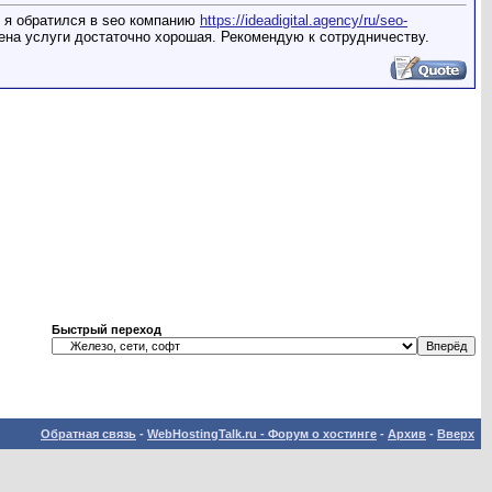
и я обратился в seo компанию
https://ideadigital.agency/ru/seo-
ена услуги достаточно хорошая. Рекомендую к сотрудничеству.
Быстрый переход
Обратная связь
-
WebHostingTalk.ru - Форум о хостинге
-
Архив
-
Вверх