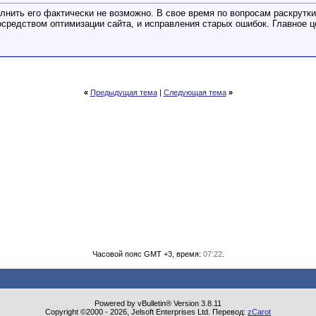
олнить его фактически не возможно. В свое время по вопросам раскрутк
осредством оптимизации сайта, и исправления старых ошибок. Главное ц
«
Предыдущая тема
|
Следующая тема
»
Часовой пояс GMT +3, время:
07:22
.
Powered by vBulletin® Version 3.8.11
Copyright ©2000 - 2026, Jelsoft Enterprises Ltd. Перевод:
zCarot