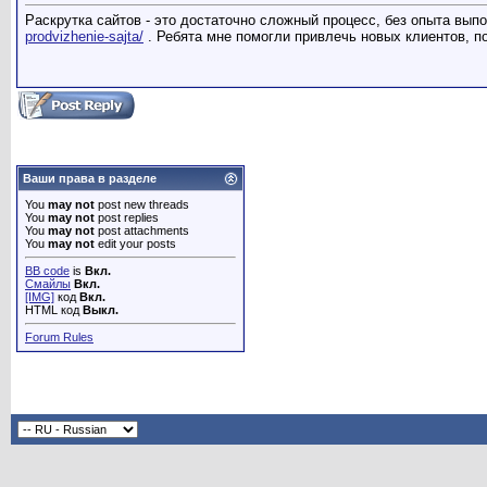
Раскрутка сайтов - это достаточно сложный процесс, без опыта вып
prodvizhenie-sajta/
. Ребята мне помогли привлечь новых клиентов, п
Ваши права в разделе
You
may not
post new threads
You
may not
post replies
You
may not
post attachments
You
may not
edit your posts
BB code
is
Вкл.
Смайлы
Вкл.
[IMG]
код
Вкл.
HTML код
Выкл.
Forum Rules