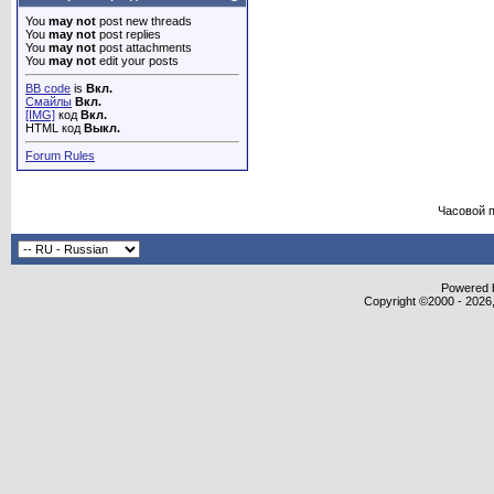
You
may not
post new threads
You
may not
post replies
You
may not
post attachments
You
may not
edit your posts
BB code
is
Вкл.
Смайлы
Вкл.
[IMG]
код
Вкл.
HTML код
Выкл.
Forum Rules
Часовой 
Powered b
Copyright ©2000 - 2026,