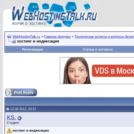
WebHostingTalk.ru
>
Главные форумы
>
Технические аспекты и вопросы безо
хостинг и индексация
Регистрация
Статьи о хостинге
12.08.2012, 23:37
KS.
Студент
хостинг и индексация