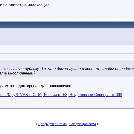
е не влияет на индексацию.
скоязычную публику. То, что домен лучше в зоне .ru, чтобы он индекс
рать иностранный?
 грамотно адаптирован для поисковиков
ru - 70 руб. VPS в США, России от 6$, Выделенные Сервера от 39$
«
Предыдущая тема
|
Следующая тема
»