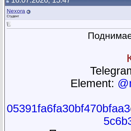
16.07.2026, 15:47
Nexora
Студент
Поднимае
Telegra
Element:
@n
05391fa6fa30bf470bfaa
5c6b