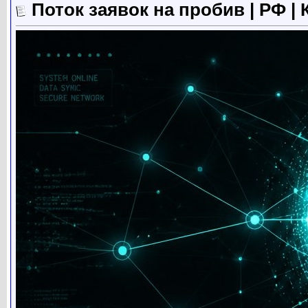
Поток заявок на пробив | РФ | К