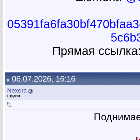
05391fa6fa30bf470bfaa
5c6b
Прямая ссылка
06.07.2026, 16:16
Nexora
Студент
Поднимае