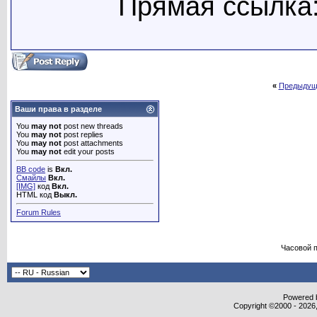
Прямая ссылка
«
Предыдущ
Ваши права в разделе
You
may not
post new threads
You
may not
post replies
You
may not
post attachments
You
may not
edit your posts
BB code
is
Вкл.
Смайлы
Вкл.
[IMG]
код
Вкл.
HTML код
Выкл.
Forum Rules
Часовой 
Powered b
Copyright ©2000 - 2026,