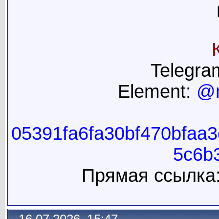
Telegra
Element:
@n
05391fa6fa30bf470bfaa
5c6b
Прямая ссылка