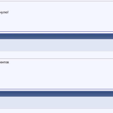
 нулю!
ментов