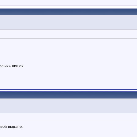
белых» нишах.
овой выдаче: