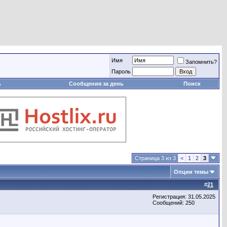
Имя
Запомнить?
Пароль
ь
Сообщения за день
Поиск
Страница 3 из 3
<
1
2
3
Опции темы
#
21
Регистрация: 31.05.2025
Сообщений: 250