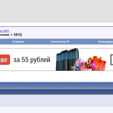
тов SEO
кетинг + SEO]
Справка
Community
Календар