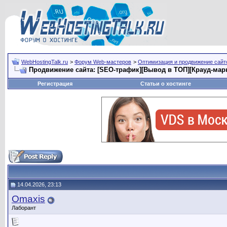
WebHostingTalk.ru
>
Форум Web-мастеров
>
Оптимизация и продвижение сай
Продвижение сайта: [SEO-трафик][Вывод в ТОП][Крауд-мар
Регистрация
Статьи о хостинге
14.04.2026, 23:13
Omaxis
Лаборант