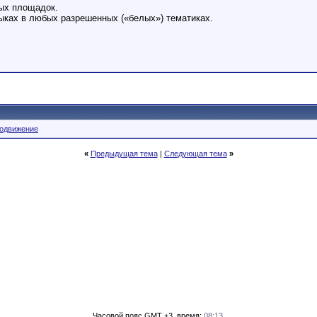
ых площадок.
зыках в любых разрешенных («белых») тематиках.
одвижение
«
Предыдущая тема
|
Следующая тема
»
Часовой пояс GMT +3, время:
08:13
.