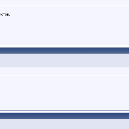
истов.