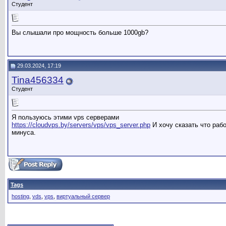
Студент
Вы слышали про мощность больше 1000gb?
29.03.2024, 17:19
Tina456334
Студент
Я пользуюсь этими vps серверами
https://cloudvps.by/servers/vps/vps_server.php
И хочу сказать что раб
минуса.
Tags
hosting
,
vds
,
vps
,
виртуальный сервер