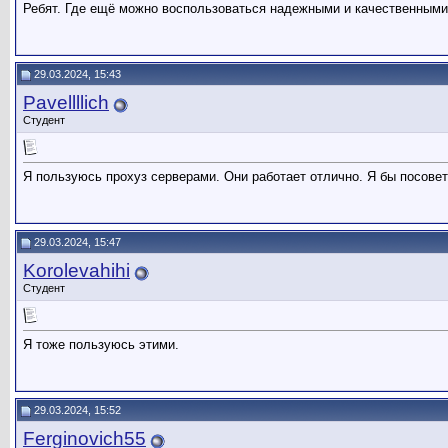
Ребят. Где ещё можно воспользоваться надежными и качественными
29.03.2024, 15:43
Pavellllich
Студент
Я пользуюсь прохуз серверами. Они работает отлично. Я бы посове
29.03.2024, 15:47
Korolevahihi
Студент
Я тоже пользуюсь этими.
29.03.2024, 15:52
Ferginovich55