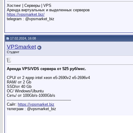
Хостинг | Серверы | VPS
Аренда виртуальных и выделенных серверов
https://vpsmarket.biz/
telegram : @vpsmarket_biz
17.02.2024, 16:08
VPSmarket
Студент
Аренда VPS/VDS сервера от 525 руб/мес.
CPU/ от 2 ядер intel xeon e5-2690v2 e5-2696v4
RAM/ от 2 Gb
SSD/от 40 Gb
ОС/ Windows/Ubuntu
Сеть/ от 100Gb/s-1000Gb/s
------------------------------------------------------
Сайт:
https://vpsmarket.biz
телеграм : @vpsmarket_biz