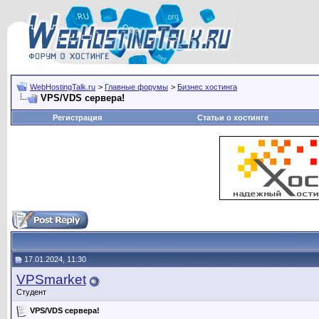
WebHostingTalk.ru
>
Главные форумы
>
Бизнес хостинга
VPS/VDS сервера!
Регистрация
Статьи о хостинге
17.01.2024, 11:30
VPSmarket
Студент
VPS/VDS сервера!