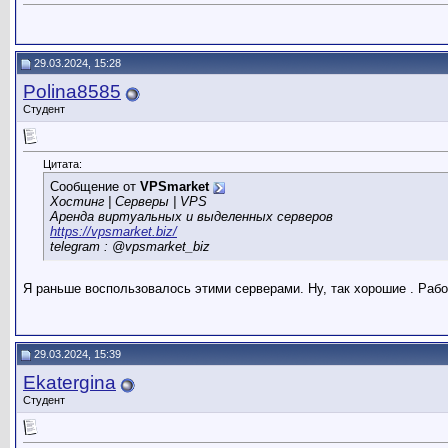
29.03.2024, 15:28
Polina8585
Студент
Цитата:
Сообщение от
VPSmarket
Хостинг | Серверы | VPS
Аренда виртуальных и выделенных серверов
https://vpsmarket.biz/
telegram : @vpsmarket_biz
Я раньше воспользовалось этими серверами. Ну, так хорошие . Раб
29.03.2024, 15:39
Ekatergina
Студент