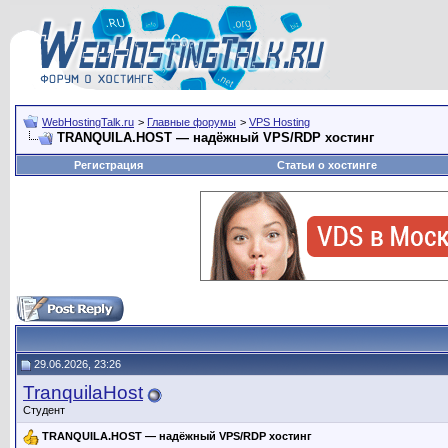
WebHostingTalk.ru
>
Главные форумы
>
VPS Hosting
TRANQUILA.HOST — надёжный VPS/RDP хостинг
Регистрация
Статьи о хостинге
29.06.2026, 23:26
TranquilaHost
Студент
TRANQUILA.HOST — надёжный VPS/RDP хостинг