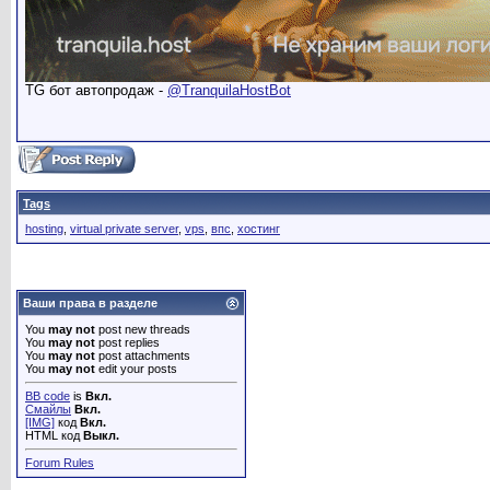
TG бот автопродаж -
@TranquilaHostBot
Tags
hosting
,
virtual private server
,
vps
,
впс
,
хостинг
Ваши права в разделе
You
may not
post new threads
You
may not
post replies
You
may not
post attachments
You
may not
edit your posts
BB code
is
Вкл.
Смайлы
Вкл.
[IMG]
код
Вкл.
HTML код
Выкл.
Forum Rules