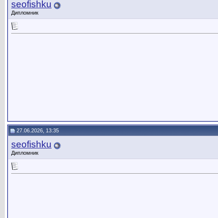
seofishku
Дипломник
27.06.2026, 13:35
seofishku
Дипломник