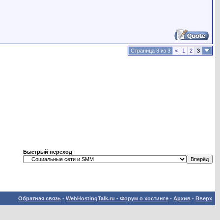
Страница 3 из 3
<
1
2
3
Быстрый переход
Обратная связь
-
WebHostingTalk.ru - Форум о хостинге
-
Архив
-
Вверх