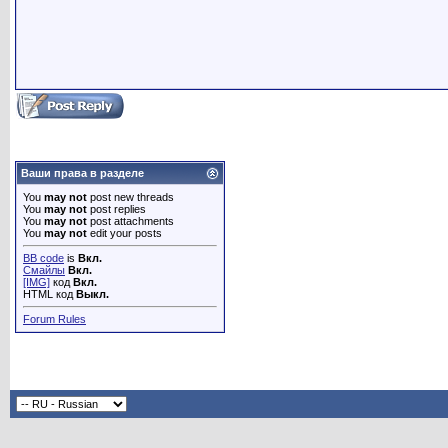
Ваши права в разделе
You
may not
post new threads
You
may not
post replies
You
may not
post attachments
You
may not
edit your posts
BB code
is
Вкл.
Смайлы
Вкл.
[IMG]
код
Вкл.
HTML код
Выкл.
Forum Rules