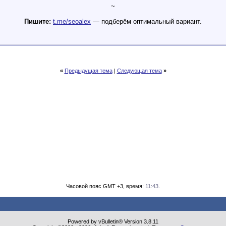
~
Пишите:
t.me/seoalex
— подберём оптимальный вариант.
«
Предыдущая тема
|
Следующая тема
»
Часовой пояс GMT +3, время:
11:43
.
Powered by vBulletin® Version 3.8.11