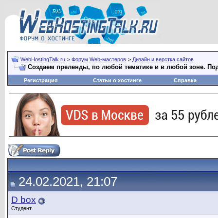
WebHostingTalk.ru
>
Форум Web-мастеров
>
Дизайн и верстка сайтов
Создаем преленды, по любой тематике и в любой зоне. Под
Регистрация
Статьи о хостинге
Справка
24.02.2021, 21:07
D box
Студент