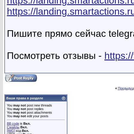
https://landing.smartactions.ru
https://landing.smartactions.r
Пишите прямо сейчас teleg
Посмотреть отзывы -
https:
«
Предыдущ
Ваши права в разделе
You
may not
post new threads
You
may not
post replies
You
may not
post attachments
You
may not
edit your posts
BB code
is
Вкл.
Смайлы
Вкл.
[IMG]
код
Вкл.