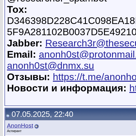
Tox:
D346398D228C41C098EA18
5F9A281102B0037D5E4921
Jabber:
Research3r@thesecu
Email:
anonh0st@protonmail
anonh0st@dnmx.su
Отзывы:
https://t.me/anonh
Новости и информация:
h
07.05.2025, 22:40
AnonHost
Аспирант