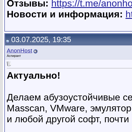
Отзывы:
https://t.me/anonh
Новости и информация:
h
03.07.2025, 19:35
AnonHost
Аспирант
Актуально!
Делаем абузоустойчивые сер
Masscan, VMware, эмуляторы 
и любой другой софт, почти