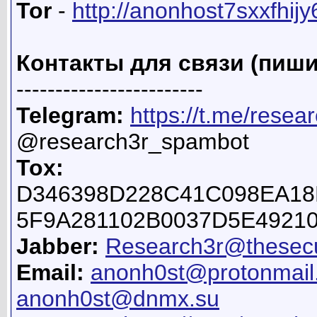
Tor
-
http://anonhost7sxxfhij
Контакты для связи (пиши
------------------------
Telegram:
https://t.me/resea
@research3r_spambot
Tox:
D346398D228C41C098EA18
5F9A281102B0037D5E4921
Jabber:
Research3r@thesecu
Email:
anonh0st@protonmail
anonh0st@dnmx.su