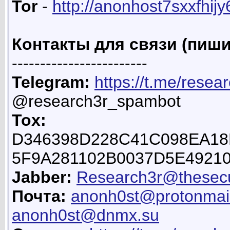
Tor
-
http://anonhost7sxxfhij
Контакты для связи (пиши
------------------------
Telegram:
https://t.me/resea
@research3r_spambot
Tox:
D346398D228C41C098EA18
5F9A281102B0037D5E4921
Jabber:
Research3r@thesecu
Почта:
anonh0st@protonmai
anonh0st@dnmx.su