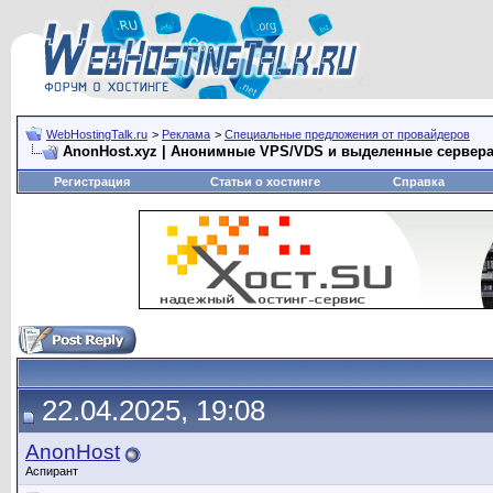
WebHostingTalk.ru
>
Реклама
>
Специальные предложения от провайдеров
AnonHost.xyz | Анонимные VPS/VDS и выделенные сервера
Регистрация
Статьи о хостинге
Справка
22.04.2025, 19:08
AnonHost
Аспирант