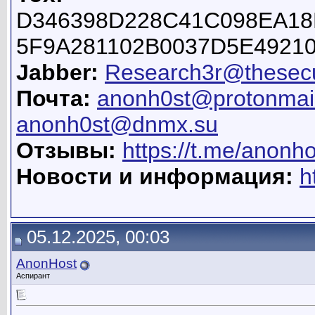
D346398D228C41C098EA18
5F9A281102B0037D5E4921
Jabber:
Research3r@thesecu
Почта:
anonh0st@protonmai
anonh0st@dnmx.su
Отзывы:
https://t.me/anonh
Новости и информация:
h
05.12.2025, 00:03
AnonHost
Аспирант