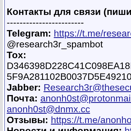
Контакты для связи (пиши
------------------------
Telegram:
https://t.me/resea
@research3r_spambot
Tox:
D346398D228C41C098EA18
5F9A281102B0037D5E4921
Jabber:
Research3r@thesecu
Почта:
anonh0st@protonmai
anonh0st@dnmx.cc
Отзывы:
https://t.me/anonh
Новости и информация:
h