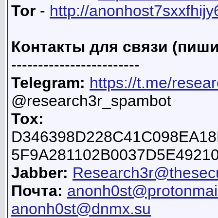
Tor
-
http://anonhost7sxxfhij
Контакты для связи (пиши
------------------------
Telegram:
https://t.me/resea
@research3r_spambot
Tox:
D346398D228C41C098EA18
5F9A281102B0037D5E4921
Jabber:
Research3r@thesecu
Почта:
anonh0st@protonmai
anonh0st@dnmx.su