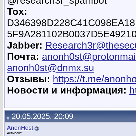
@research3r_spambot
Tox:
D346398D228C41C098EA18
5F9A281102B0037D5E4921
Jabber:
Research3r@thesecu
Почта:
anonh0st@protonmai
anonh0st@dnmx.su
Отзывы:
https://t.me/anonh
Новости и информация:
h
20.05.2025, 20:09
AnonHost
Аспирант