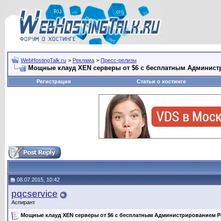
WebHostingTalk.ru
>
Реклама
>
Пресс-релизы
Мощные клауд XEN серверы от $6 с бесплатным Администр
Регистрация
Статьи о хостинге
08.07.2015, 10:42
pqcservice
Аспирант
Мощные клауд XEN серверы от $6 с бесплатным Администрированием Pq