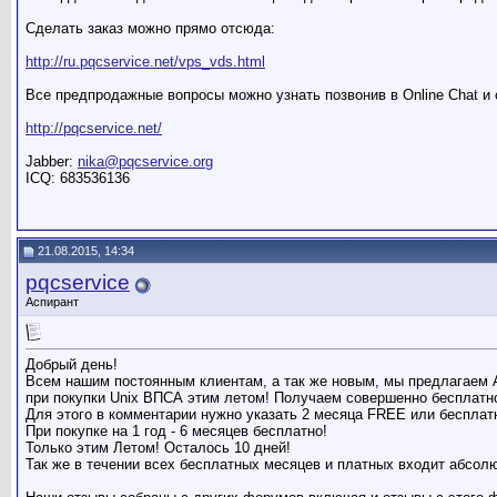
Сделать заказ можно прямо отсюда:
http://ru.pqcservice.net/vps_vds.html
Все предпродажные вопросы можно узнать позвонив в Online Chat и
http://pqcservice.net/
Jabber:
nika@pqcservice.org
ICQ: 683536136
21.08.2015, 14:34
pqcservice
Аспирант
Добрый день!
Всем нашим постоянным клиентам, а так же новым, мы предлагаем
при покупки Unix ВПСА этим летом! Получаем совершенно бесплатно
Для этого в комментарии нужно указать 2 месяца FREE или бесплат
При покупке на 1 год - 6 месяцев бесплатно!
Только этим Летом! Осталось 10 дней!
Так же в течении всех бесплатных месяцев и платных входит абсол