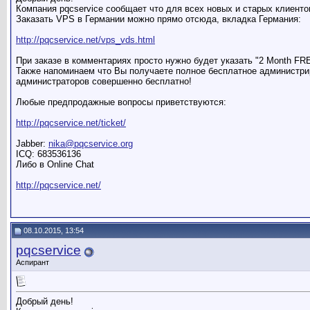
Компания pqcservice сообщает что для всех новых и старых клиент
Заказать VPS в Германии можно прямо отсюда, вкладка Германия:
http://pqcservice.net/vps_vds.html
При заказе в комментариях просто нужно будет указать "2 Month FR
Также напоминаем что Вы получаете полное бесплатное администрир
администраторов совершенно бесплатно!
Любые предпродажные вопросы приветствуются:
http://pqcservice.net/ticket/
Jabber:
nika@pqcservice.org
ICQ: 683536136
Либо в Online Chat
http://pqcservice.net/
08.10.2015, 13:54
pqcservice
Аспирант
Добрый день!