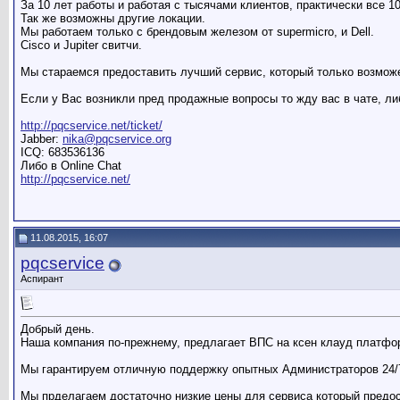
За 10 лет работы и работая с тысячами клиентов, практически все
Так же возможны другие локации.
Мы работаем только c брендовым железом от supermicro, и Dell.
Cisco и Jupiter свитчи.
Мы стараемся предоставить лучший сервис, который только возмож
Если у Вас возникли пред продажные вопросы то жду вас в чате, ли
http://pqcservice.net/ticket/
Jabber:
nika@pqcservice.org
ICQ: 683536136
Либо в Online Chat
http://pqcservice.net/
11.08.2015, 16:07
pqcservice
Аспирант
Добрый день.
Наша компания по-прежнему, предлагает ВПС на ксен клауд платф
Мы гарантируем отличную поддержку опытных Администраторов 24/7
Мы прделагаем достаточно низкие цены для сервиса который предос