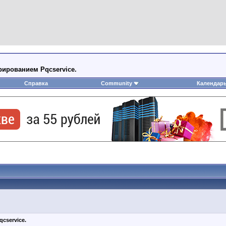
ированием Pqcservice.
Справка
Community
Календар
cservice.