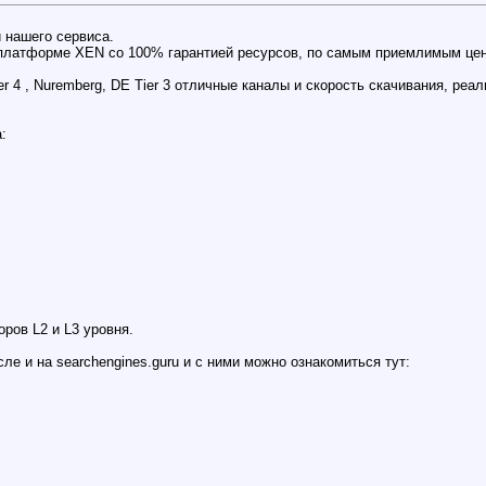
и нашего сервиса.
платформе XEN со 100% гарантией ресурсов, по самым приемлимым цена
ier 4 , Nuremberg, DE Tier 3 отличные каналы и скорость скачивания, ре
:
ров L2 и L3 уровня.
е и на searchengines.guru и с ними можно ознакомиться тут: