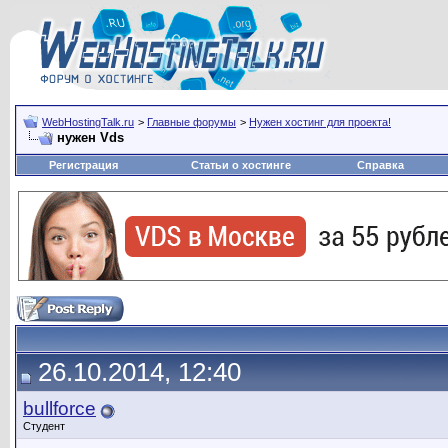
WebHostingTalk.ru
>
Главные форумы
>
Нужен хостинг для проекта!
нужен Vds
Регистрация
Статьи о хостинге
Справка
26.10.2014, 12:40
bullforce
Студент