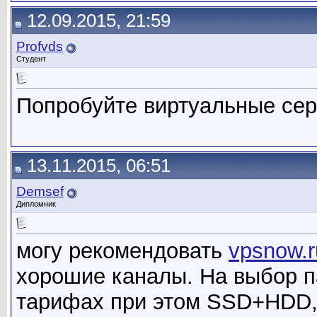
12.09.2015, 21:59
Profvds
Студент
Попробуйте виртуальные се
13.11.2015, 06:51
Demsef
Дипломник
могу рекомендовать
vpsnow.r
хорошие каналы. На выбор п
тарифах при этом SSD+HDD, 