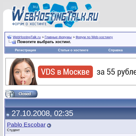
WebHostingTalk.ru
>
Главные форумы
>
Форум по Web-хостингу
Помогите выбрать хостинг.
Регистрация
Статьи о хостинге
Справка
27.10.2008, 02:35
Pablo Escobar
Студент