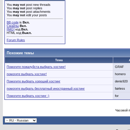
You
may not
post new threads
You
may not
post replies
You
may not
post attachments
You
may not
edit your posts
BB code
is
Вкл.
Смайлы
Вкл.
[IMG]
код
Вкл.
HTML код
Выкл.
Forum Rules
Похожие темы
Тема
Помогите пожалуйста выбрать хостинг!
GRAF
помогите выбрать хостинг!
homero
Помогите выбрать хороший хостинг
denis920
помогите выбрать бесплатный иностранный хостинг
fairless
Помогите выбрать хостинг :)
for
Часовой 