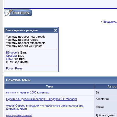
«
Предыдущ
Ваши права в разделе
You
may not
post new threads
You
may not
post replies
You
may not
post attachments
You
may not
edit your posts
BB code
is
Вкл.
Смайлы
Вкл.
[IMG]
код
Вкл.
HTML код
Выкл.
Forum Rules
Похожие темы
Тема
Автор
на пути к первым 1000 клиентам
Bit
Сдается выделенный сервер. В подарок ISP Manager
hcenter.ru
Акция! Сервер в подарок + специальные цены на сервера
s0laris
(Украина, Киев)
конструктор сайтов
Добрый админ