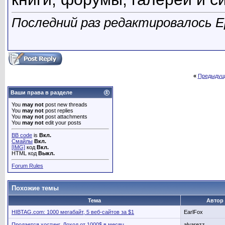
Последний раз редактировалось Eps
«
Предыдущ
Ваши права в разделе
You
may not
post new threads
You
may not
post replies
You
may not
post attachments
You
may not
edit your posts
BB code
is
Вкл.
Смайлы
Вкл.
[IMG]
код
Вкл.
HTML код
Выкл.
Forum Rules
Похожие темы
Тема
Автор
HIBTAG.com: 1000 мегабайт, 5 веб-сайтов за $1
EarlFox
Продается хостинг. Доход от 1000$ в месяц
alvarezz