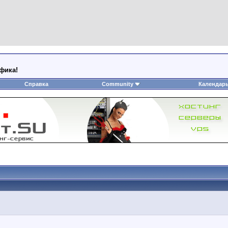
афика!
Справка
Community
Календар