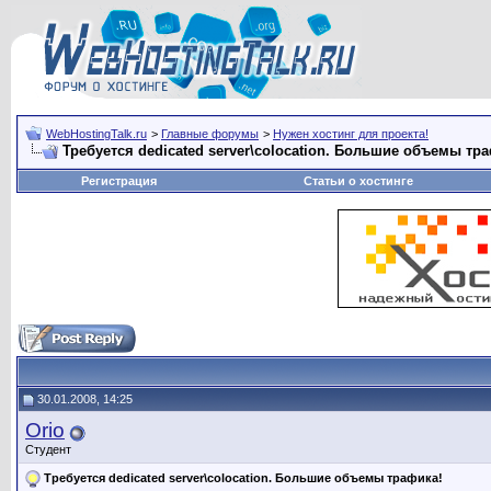
WebHostingTalk.ru
>
Главные форумы
>
Нужен хостинг для проекта!
Требуется dedicated server\colocation. Большие объемы тр
Регистрация
Статьи о хостинге
30.01.2008, 14:25
Orio
Студент
Требуется dedicated server\colocation. Большие объемы трафика!