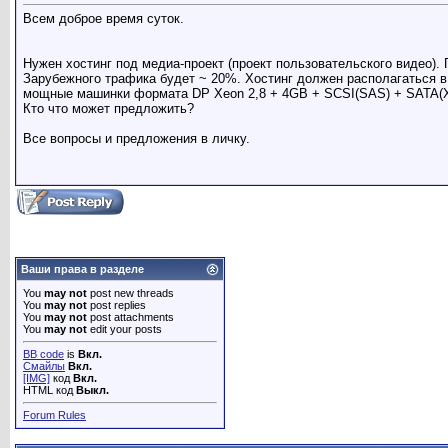
Всем доброе время суток.
Нужен хостинг под медиа-проект (проект пользовательского видео)
Зарубежного трафика будет ~ 20%. Хостинг должен располагаться в 
мощные машинки формата DP Xeon 2,8 + 4GB + SCSI(SAS) + SATA(Х
Кто что может предложить?
Все вопросы и предложения в личку.
Ваши права в разделе
You
may not
post new threads
You
may not
post replies
You
may not
post attachments
You
may not
edit your posts
BB code
is
Вкл.
Смайлы
Вкл.
[IMG]
код
Вкл.
HTML код
Выкл.
Forum Rules