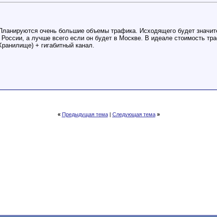
. Планируются очень большие объемы трафика. Исходящего будет значите
России, а лучше всего если он будет в Москве. В идеале стоимость тр
ранилище) + гигабитный канал.
«
Предыдущая тема
|
Следующая тема
»