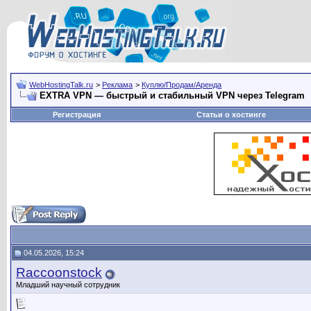
WebHostingTalk.ru
>
Реклама
>
Куплю/Продам/Аренда
EXTRA VPN — быстрый и стабильный VPN через Telegram
Регистрация
Статьи о хостинге
04.05.2026, 15:24
Raccoonstock
Младший научный сотрудник