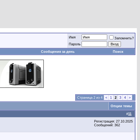
Имя
Запомнить?
Пароль
ь
Сообщения за день
Поиск
Страница 2 из 4
<
1
2
3
4
>
Опции темы
#
11
Регистрация: 27.10.2025
Сообщений: 362