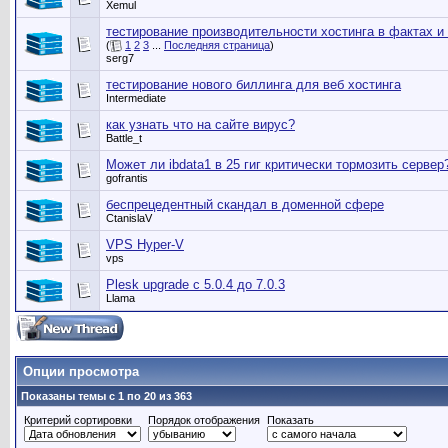
Xemul
тестирование производительности хостинга в фактах и
(
1
2
3
...
Последняя страница
)
serg7
тестирование нового биллинга для веб хостинга
Intermediate
как узнать что на сайте вирус?
Battle_t
Может ли ibdata1 в 25 гиг критически тормозить сервер
gofrantis
беспрецедентный скандал в доменной сфере
CtanislaV
VPS Hyper-V
vps
Plesk upgrade с 5.0.4 до 7.0.3
Llama
Опции просмотра
Показаны темы с 1 по 20 из 363
Критерий сортировки
Порядок отображения
Показать