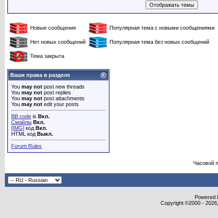
Новые сообщения
Популярная тема с новыми сообщениями
Нет новых сообщений
Популярная тема без новых сообщений
Тема закрыта
Ваши права в разделе
You
may not
post new threads
You
may not
post replies
You
may not
post attachments
You
may not
edit your posts
BB code
is
Вкл.
Смайлы
Вкл.
[IMG]
код
Вкл.
HTML код
Выкл.
Forum Rules
Часовой 
Powered b
Copyright ©2000 - 2026,