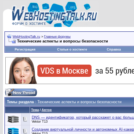
WebHostingTalk.ru
>
Главные форумы
Технические аспекты и вопросы безопасности
Регистрация
Статьи о хостинге
Справка
Темы раздела
: Технические аспекты и вопросы безопасности
Тема
/
Автор
DNS — идентификатор, который расскажет о вас больш
Vektor T13
Создание виртуальной личности и автономных AI-хаке
Vektor T13