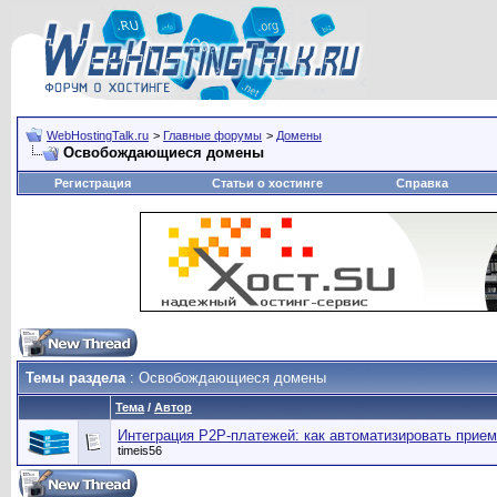
WebHostingTalk.ru
>
Главные форумы
>
Домены
Освобождающиеся домены
Регистрация
Статьи о хостинге
Справка
Темы раздела
: Освобождающиеся домены
Тема
/
Автор
Интеграция P2P-платежей: как автоматизировать прием
timeis56