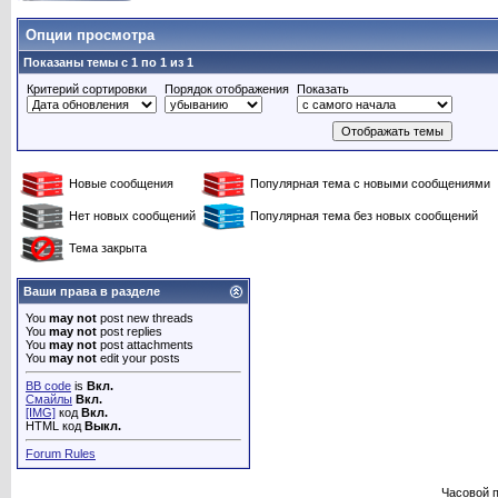
Опции просмотра
Показаны темы с 1 по 1 из 1
Критерий сортировки
Порядок отображения
Показать
Новые сообщения
Популярная тема с новыми сообщениями
Нет новых сообщений
Популярная тема без новых сообщений
Тема закрыта
Ваши права в разделе
You
may not
post new threads
You
may not
post replies
You
may not
post attachments
You
may not
edit your posts
BB code
is
Вкл.
Смайлы
Вкл.
[IMG]
код
Вкл.
HTML код
Выкл.
Forum Rules
Часовой 