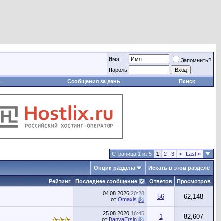
Имя
Запомнить?
Пароль
ь
Сообщения за день
Поиск
Страница 1 из 5
1
2
3
>
Last
»
Опции раздела
Искать в этом разделе
Рейтинг
Последнее сообщение
Ответов
Просмотров
04.08.2026
20:28
56
62,148
от
Omaxis
25.08.2020
16:45
1
82,607
от
DanyaErsin