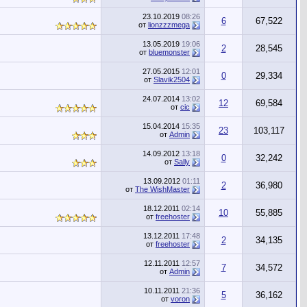
23.10.2019
08:26
6
67,522
от
lionzzzmega
13.05.2019
19:06
2
28,545
от
bluemonster
27.05.2015
12:01
0
29,334
от
Slavik2504
24.07.2014
13:02
12
69,584
от
cic
15.04.2014
15:35
23
103,117
от
Admin
14.09.2012
13:18
0
32,242
от
Sally
13.09.2012
01:11
2
36,980
от
The WishMaster
18.12.2011
02:14
10
55,885
от
freehoster
13.12.2011
17:48
2
34,135
от
freehoster
12.11.2011
12:57
7
34,572
от
Admin
10.11.2011
21:36
5
36,162
от
voron