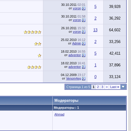
30.10.2011
02:01
5
39,928
от
voron
30.10.2011
01:58
2
36,292
от
voron
26.10.2011
15:32
13
64,602
от
voron
25.02.2010
16:12
2
33,256
от
Admin
18.02.2010
16:55
5
42,411
от
adventor
18.02.2010
16:41
1
37,896
от
adventor
04.12.2009
23:17
0
33,124
от
Venom4eg
Страница 1 из 5
1
2
3
>
Last
»
Модераторы
Модераторы : 1
Ahmad