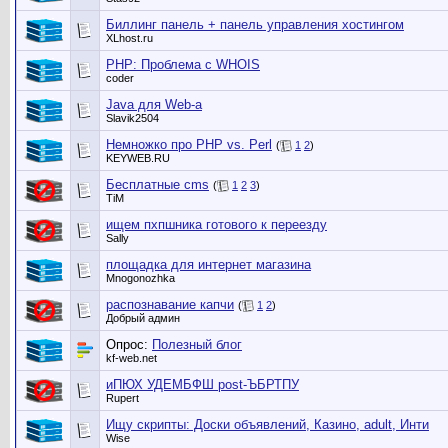
Биллинг панель + панель управления хостингом
XLhost.ru
PHP: Проблема с WHOIS
coder
Java для Web-a
Slavik2504
Немножко про PHP vs. Perl
(
1
2
)
KEYWEB.RU
Бесплатные cms
(
1
2
3
)
TiM
ищем пхпшника готового к переезду
Sally
площадка для интернет магазина
Mnogonozhka
распознавание капчи
(
1
2
)
Добрый админ
Опрос:
Полезный блог
kf-web.net
иПЮХ УДЕМБФШ post-ЪБРТПУ
Rupert
Ищу скрипты: Доски объявлений, Казино, adult, Инти
Wise