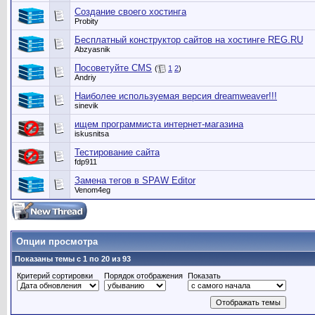
Создание своего хостинга
Probity
Бесплатный конструктор сайтов на хостинге REG.RU
Abzyasnik
Посоветуйте CMS
(
1
2
)
Andriy
Наиболее используемая версия dreamweaver!!!
sinevik
ищем программиста интернет-магазина
iskusnitsa
Тестирование сайта
fdp911
Замена тегов в SPAW Editor
Venom4eg
Опции просмотра
Показаны темы с 1 по 20 из 93
Критерий сортировки
Порядок отображения
Показать