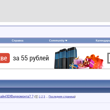
Справка
Community
Календар
зайн|3D|Видеомонта? ?
(
1
2
3
...
Последняя страница
)