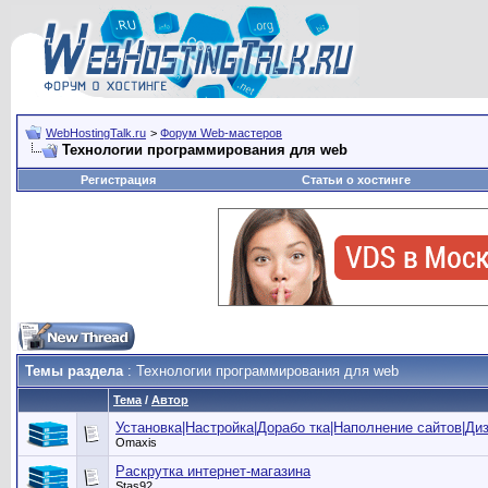
WebHostingTalk.ru
>
Форум Web-мастеров
Технологии программирования для web
Регистрация
Статьи о хостинге
Темы раздела
: Технологии программирования для web
Тема
/
Автор
Установка|Настройка|Дорабо тка|Наполнение сайтов|Ди
Omaxis
Раскрутка интернет-магазина
Stas92